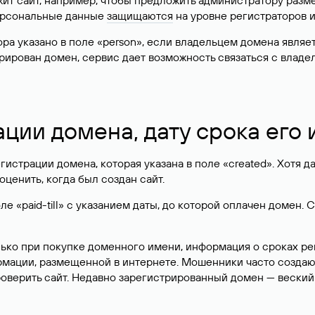
жит сайт, например, чтобы предложить администратору разм
персональные данные
защищаются
на уровне регистраторов 
атора указано в поле «person», если владельцем домена явля
истрирован домен, сервис дает возможность связаться с вла
ации домена, дату срока его
гистрации домена, которая указана в поле «created». Хотя д
оценить, когда был создан сайт.
 «paid-till» с указанием даты, до которой оплачен домен. 
лько при покупке доменного имени, информация о сроках р
ормации, размещенной в интернете. Мошенники часто созда
оверить сайт. Недавно зарегистрированный домен — веский