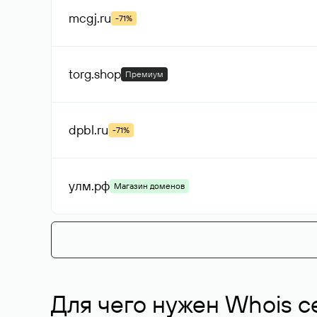
mcgj
.ru
-71%
torg
.shop
Премиум
dpbl
.ru
-71%
улм
.рф
Магазин доменов
Для чего нужен Whois с