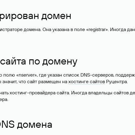
стрирован домен
раторе домена. Она указана в поле «registrar». Иногда да
 сайта по домену
 по полю «nserver», где указан список DNS-серверов, подд
 Это значит, что сайт размещен на
хостинге сайтов
Руцентра.
знать хостинг-провайдера сайта. Иногда владельцы сайтов 
ера.
 DNS домена