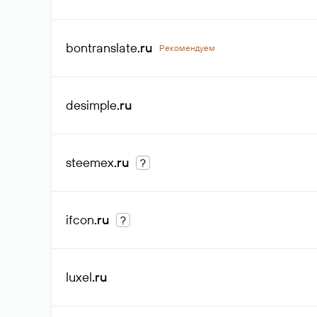
bontranslate
.ru
Рекомендуем
desimple
.ru
steemex
.ru
?
ifcon
.ru
?
luxel
.ru