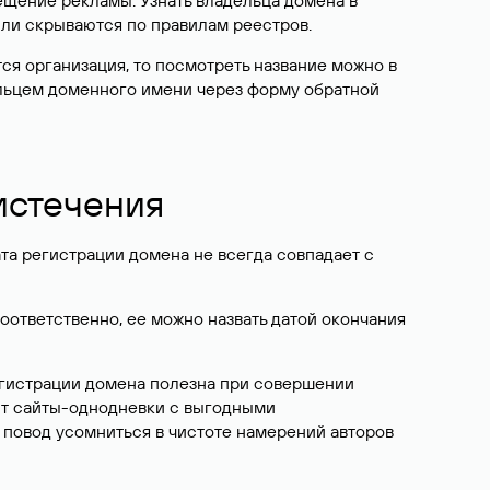
ещение рекламы. Узнать владельца домена в
или скрываются по правилам реестров.
ется организация, то посмотреть название можно в
дельцем доменного имени через форму обратной
 истечения
ата регистрации домена не всегда совпадает с
Соответственно, ее можно назвать датой окончания
егистрации домена полезна при совершении
ют сайты-однодневки с выгодными
 повод усомниться в чистоте намерений авторов