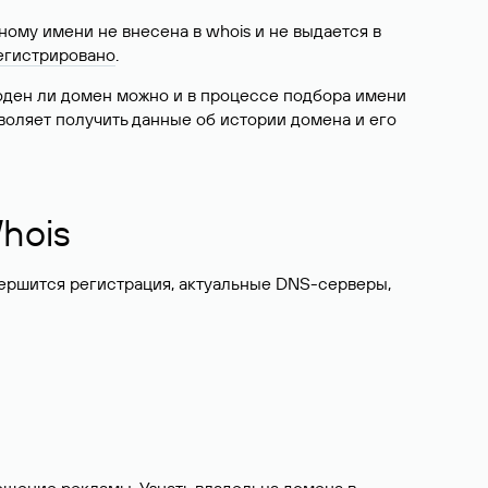
ому имени не внесена в whois и не выдается в
егистрировано
.
боден ли домен можно и в процессе подбора имени
воляет получить данные об истории домена и его
hois
вершится регистрация, актуальные DNS-серверы,