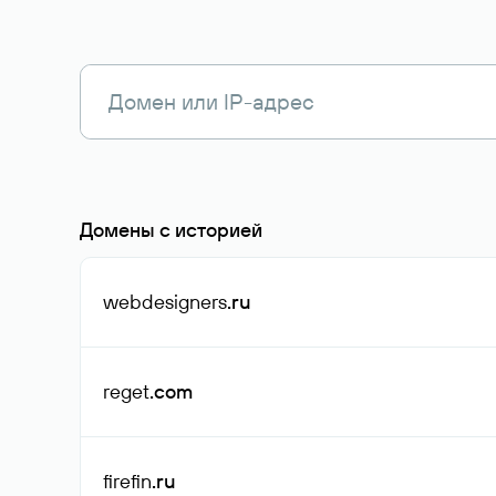
Домены с историей
webdesigners
.ru
reget
.com
firefin
.ru