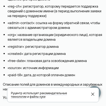
«reg-ch»: регистратор, которому передается поддержка
сведений о доменном имени (в период выполнения заявки
на передачу поддержки)
«admin-contact»: ссылка на форму обратной связи, чтобы
связаться с администратором домена
«org»: название организации (юридического лица), которая
является владельцем домена
«registrar»: регистратор домена
«created»: дата регистрации домена
«free-date»: плановая дата освобождения домена
«source»: источник информации
«paid-till»: дата, до которой оплачен домен
Описание полей для доменов в международных и зарубежных
национальных доменах представлены в разделе «
Помощь
».
Руцентр использует
рекомендательные
технологии
и
файлы куки
Условия использования Whois-сервиса