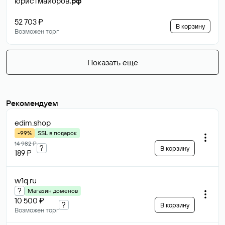
юристмайоров
.рф
52 703 ₽
В корзину
Возможен торг
Показать еще
Рекомендуем
edim
.shop
-99%
SSL в подарок
14 982 ₽
?
В корзину
189 ₽
w1q
.ru
?
Магазин доменов
10 500 ₽
?
В корзину
Возможен торг