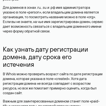
Для доменов в зонах .ru, .su и .рф имя администратора
указано в поле «person», если владельцем домена является
организация, то посмотреть название можно в поле «org».
Если вы не знаете, на чье имя зарегистрирован домен, сервис
дает возможность связаться с владельцем доменного имени
через форму обратной связи.
Как узнать дату регистрации
домена, дату срока его
истечения
В Whois можно проверить возраст сайта по дате регистрации
домена, которая указана в поле «created». Хотя дата
регистрации домена не всегда совпадает с возрастом
ресурса, но все же помогает примерно оценить, когда был
создан сайт.
Важным для заинтересованных доменом станет поле «paid-
till» с указанием даты, до которой оплачен домен.