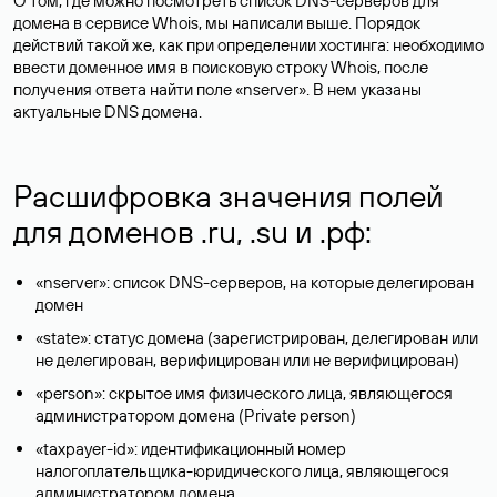
О том, где можно посмотреть список DNS-серверов для
домена в сервисе Whois, мы написали выше. Порядок
действий такой же, как при определении хостинга: необходимо
ввести доменное имя в поисковую строку Whois, после
получения ответа найти поле «nserver». В нем указаны
актуальные DNS домена.
Расшифровка значения полей
для доменов .ru, .su и .рф:
«nserver»: список DNS-серверов, на которые делегирован
домен
«state»: статус домена (зарегистрирован, делегирован или
не делегирован, верифицирован или не верифицирован)
«person»: скрытое имя физического лица, являющегося
администратором домена (Privatе person)
«taxpayer-id»: идентификационный номер
налогоплательщика-юридического лица, являющегося
администратором домена