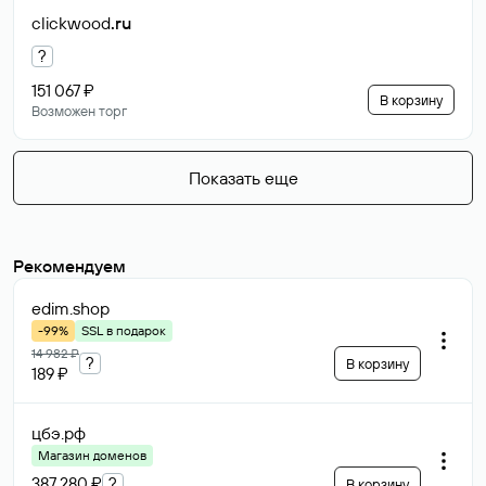
clickwood
.ru
?
151 067 ₽
В корзину
Возможен торг
Показать еще
Рекомендуем
edim
.shop
-99%
SSL в подарок
14 982 ₽
?
В корзину
189 ₽
цбэ
.рф
Магазин доменов
387 280 ₽
?
В корзину