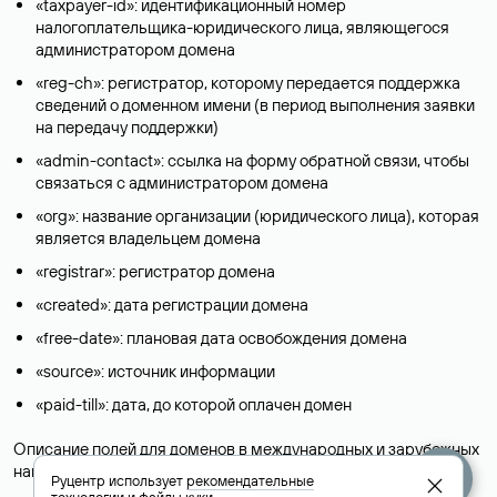
«taxpayer-id»: идентификационный номер
налогоплательщика-юридического лица, являющегося
администратором домена
«reg-ch»: регистратор, которому передается поддержка
сведений о доменном имени (в период выполнения заявки
на передачу поддержки)
«admin-contact»: ссылка на форму обратной связи, чтобы
связаться с администратором домена
«org»: название организации (юридического лица), которая
является владельцем домена
«registrar»: регистратор домена
«created»: дата регистрации домена
«free-date»: плановая дата освобождения домена
«source»: источник информации
«paid-till»: дата, до которой оплачен домен
Описание полей для доменов в международных и зарубежных
национальных доменах представлены в разделе «
Помощь
».
Руцентр использует
рекомендательные