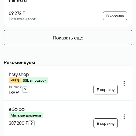
thime
.ru
69 272 ₽
В корзину
Возможен торг
Показать еще
Рекомендуем
hray
.shop
-99%
SSL в подарок
14 982 ₽
?
В корзину
189 ₽
ебф
.рф
Магазин доменов
387 280 ₽
?
В корзину