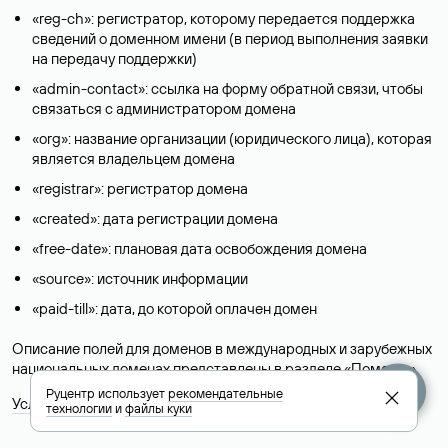
«reg-ch»: регистратор, которому передается поддержка
сведений о доменном имени (в период выполнения заявки
на передачу поддержки)
«admin-contact»: ссылка на форму обратной связи, чтобы
связаться с администратором домена
«org»: название организации (юридического лица), которая
является владельцем домена
«registrar»: регистратор домена
«created»: дата регистрации домена
«free-date»: плановая дата освобождения домена
«source»: источник информации
«paid-till»: дата, до которой оплачен домен
Описание полей для доменов в международных и зарубежных
национальных доменах представлены в разделе «
Помощь
».
Руцентр использует
рекомендательные
Условия использования Whois-сервиса
технологии
и
файлы куки