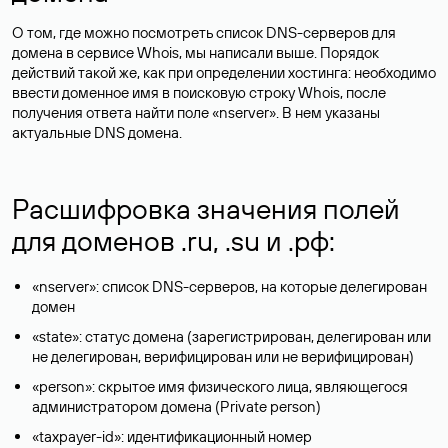
О том, где можно посмотреть список DNS-серверов для
домена в сервисе Whois, мы написали выше. Порядок
действий такой же, как при определении хостинга: необходимо
ввести доменное имя в поисковую строку Whois, после
получения ответа найти поле «nserver». В нем указаны
актуальные DNS домена.
Расшифровка значения полей
для доменов .ru, .su и .рф:
«nserver»: список DNS-серверов, на которые делегирован
домен
«state»: статус домена (зарегистрирован, делегирован или
не делегирован, верифицирован или не верифицирован)
«person»: скрытое имя физического лица, являющегося
администратором домена (Privatе person)
«taxpayer-id»: идентификационный номер