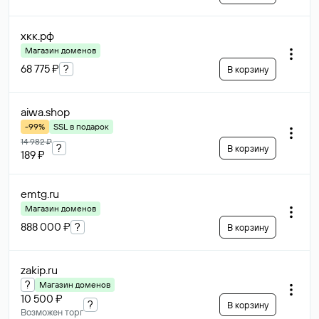
хкк
.рф
Магазин доменов
68 775 ₽
?
В корзину
aiwa
.shop
-99%
SSL в подарок
14 982 ₽
?
В корзину
189 ₽
emtg
.ru
Магазин доменов
888 000 ₽
?
В корзину
zakip
.ru
?
Магазин доменов
10 500 ₽
?
В корзину
Возможен торг