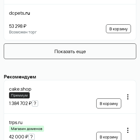
dcpets
.ru
53 298 ₽
В корзину
Возможен торг
Показать еще
Рекомендуем
cake
.shop
Премиум
1 384 702 ₽
?
В корзину
trps
.ru
Магазин доменов
42 000 ₽
?
В корзину