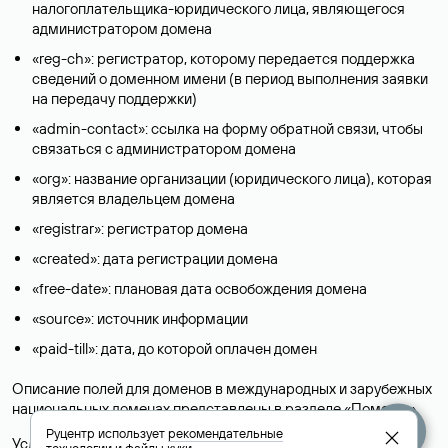
налогоплательщика-юридического лица, являющегося
администратором домена
«reg-ch»: регистратор, которому передается поддержка
сведений о доменном имени (в период выполнения заявки
на передачу поддержки)
«admin-contact»: ссылка на форму обратной связи, чтобы
связаться с администратором домена
«org»: название организации (юридического лица), которая
является владельцем домена
«registrar»: регистратор домена
«created»: дата регистрации домена
«free-date»: плановая дата освобождения домена
«source»: источник информации
«paid-till»: дата, до которой оплачен домен
Описание полей для доменов в международных и зарубежных
национальных доменах представлены в разделе «
Помощь
».
Руцентр использует
рекомендательные
Условия использования Whois-сервиса