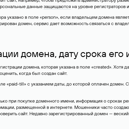
жит сайт, например, чтобы предложить администратору разм
персональные данные
защищаются
на уровне регистраторов 
атора указано в поле «person», если владельцем домена явля
истрирован домен, сервис дает возможность связаться с вла
ации домена, дату срока его
гистрации домена, которая указана в поле «created». Хотя д
оценить, когда был создан сайт.
 «paid-till» с указанием даты, до которой оплачен домен. 
лько при покупке доменного имени, информация о сроках р
ормации, размещенной в интернете. Мошенники часто созда
оверить сайт. Недавно зарегистрированный домен — веский