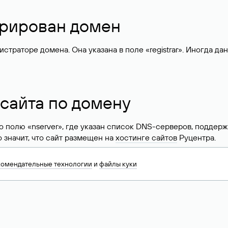
стрирован домен
раторе домена. Она указана в поле «registrar». Иногда да
 сайта по домену
 по полю «nserver», где указан список DNS-серверов, подд
 Это значит, что сайт размещен на
хостинге сайтов
Руцентра.
знать хостинг-провайдера сайта. Иногда владельцы сайтов 
комендательные технологии
и
файлы куки
ера.
 DNS домена