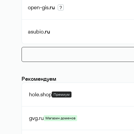
open-gis
.ru
?
asubio
.ru
Рекомендуем
hole
.shop
Премиум
gvg
.ru
Магазин доменов