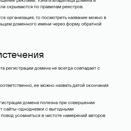
ещение рекламы. Узнать владельца домена в
или скрываются по правилам реестров.
ется организация, то посмотреть название можно в
дельцем доменного имени через форму обратной
 истечения
ата регистрации домена не всегда совпадает с
Соответственно, ее можно назвать датой окончания
егистрации домена полезна при совершении
ют сайты-однодневки с выгодными
 повод усомниться в чистоте намерений авторов