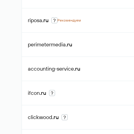
riposa
.ru
?
Рекомендуем
perimetermedia
.ru
accounting-service
.ru
ifcon
.ru
?
clickwood
.ru
?