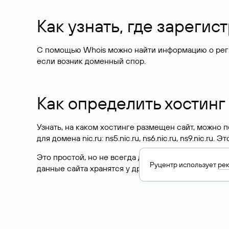
Как узнать, где зареги
С помощью Whois можно найти информацию о регист
если возник доменный спор.
Как определить хостинг
Узнать, на каком хостинге размещен сайт, можно
для домена nic.ru: ns5.nic.ru, ns6.nic.ru, ns9.nic.ru.
Это простой, но не всегда достоверный способ у
Руцентр использует
ре
данные сайта хранятся у другого хостинг-провайд
Как узнать актуальные