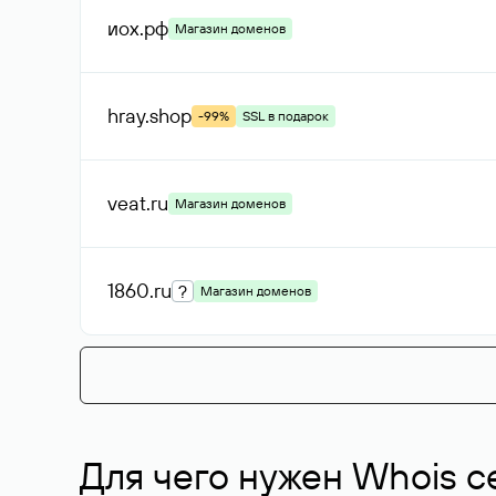
иох
.рф
Магазин доменов
hray
.shop
-99%
SSL в подарок
veat
.ru
Магазин доменов
1860
.ru
?
Магазин доменов
Для чего нужен Whois с