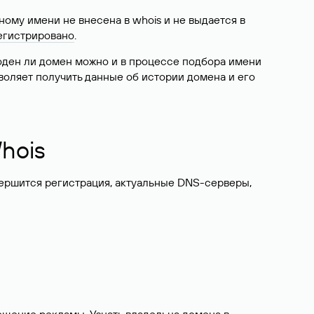
ому имени не внесена в whois и не выдается в
егистрировано
.
боден ли домен можно и в процессе подбора имени
воляет получить данные об истории домена и его
hois
вершится регистрация, актуальные DNS-серверы,