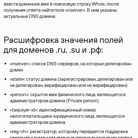
ввести доменное имя в поисковую строку Whois, после
получения ответа найти поле «nserver». В нем указаны
актуальные DNS домена.
Расшифровка значения полей
для доменов .ru, .su и .рф:
«nserver»: список DNS-серверов, на которые делегирован
домен
«state»: статус домена (зарегистрирован, делегирован или
не делегирован, верифицирован или не верифицирован)
«person»: скрытое имя физического лица, являющегося
администратором домена (Privatе person)
«taxpayer-id»: идентификационный номер
налогоплательщика-юридического лица, являющегося
администратором домена
«reg-ch»: регистратор, которому передается поддержка
сведений о доменном имени (в период выполнения заявки