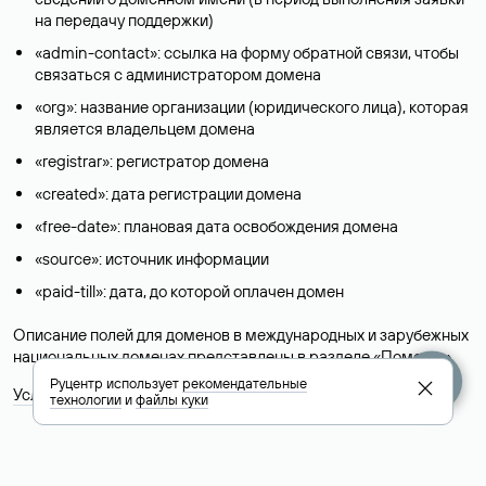
на передачу поддержки)
«admin-contact»: ссылка на форму обратной связи, чтобы
связаться с администратором домена
«org»: название организации (юридического лица), которая
является владельцем домена
«registrar»: регистратор домена
«created»: дата регистрации домена
«free-date»: плановая дата освобождения домена
«source»: источник информации
«paid-till»: дата, до которой оплачен домен
Описание полей для доменов в международных и зарубежных
национальных доменах представлены в разделе «
Помощь
».
Руцентр использует
рекомендательные
Условия использования Whois-сервиса
технологии
и
файлы куки