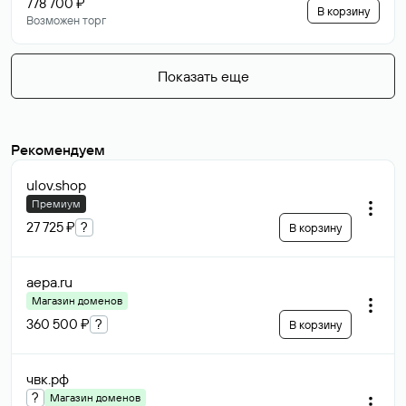
778 700 ₽
В корзину
Возможен торг
Показать еще
Рекомендуем
ulov
.shop
Премиум
27 725 ₽
?
В корзину
aepa
.ru
Магазин доменов
360 500 ₽
?
В корзину
чвк
.рф
?
Магазин доменов