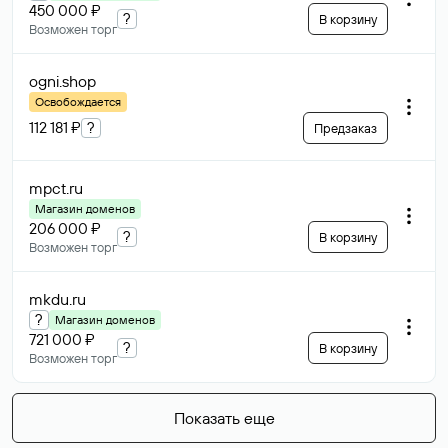
450 000 ₽
?
В корзину
Возможен торг
ogni
.shop
Освобождается
112 181 ₽
?
Предзаказ
mpct
.ru
Магазин доменов
206 000 ₽
?
В корзину
Возможен торг
mkdu
.ru
?
Магазин доменов
721 000 ₽
?
В корзину
Возможен торг
Показать еще