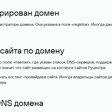
стрирован домен
раторе домена. Она указана в поле «registrar». Иногда да
 сайта по домену
 по полю «nserver», где указан список DNS-серверов, подд
 Это значит, что сайт размещен на
хостинге сайтов
Руцентра.
знать хостинг-провайдера сайта. Иногда владельцы сайтов 
ера.
 DNS домена