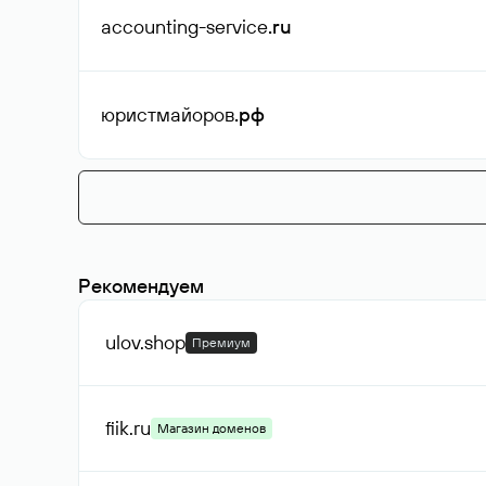
accounting-service
.ru
юристмайоров
.рф
Рекомендуем
ulov
.shop
Премиум
fiik
.ru
Магазин доменов