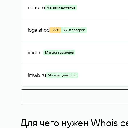
neae
.ru
Магазин доменов
ioga
.shop
-99%
SSL в подарок
veat
.ru
Магазин доменов
imwb
.ru
Магазин доменов
Для чего нужен Whois с