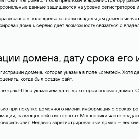
жит сайт, например, чтобы предложить администратору разм
персональные данные
защищаются
на уровне регистраторов 
атора указано в поле «person», если владельцем домена явля
истрирован домен, сервис дает возможность связаться с вла
ации домена, дату срока его
гистрации домена, которая указана в поле «created». Хотя д
оценить, когда был создан сайт.
 «paid-till» с указанием даты, до которой оплачен домен. 
лько при покупке доменного имени, информация о сроках р
ормации, размещенной в интернете. Мошенники часто созда
оверить сайт. Недавно зарегистрированный домен — веский