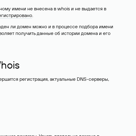
ому имени не внесена в whois и не выдается в
егистрировано
.
боден ли домен можно и в процессе подбора имени
воляет получить данные об истории домена и его
hois
вершится регистрация, актуальные DNS-серверы,