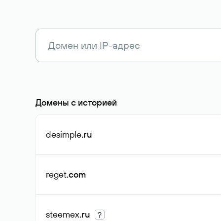
Домены с историей
desimple
.ru
reget
.com
steemex
.ru
?