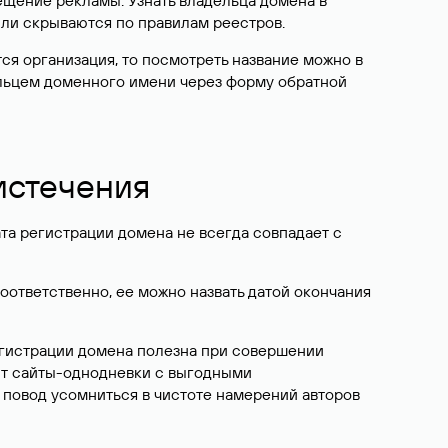
ещение рекламы. Узнать владельца домена в
или скрываются по правилам реестров.
ется организация, то посмотреть название можно в
дельцем доменного имени через форму обратной
 истечения
ата регистрации домена не всегда совпадает с
Соответственно, ее можно назвать датой окончания
егистрации домена полезна при совершении
ют сайты-однодневки с выгодными
 повод усомниться в чистоте намерений авторов