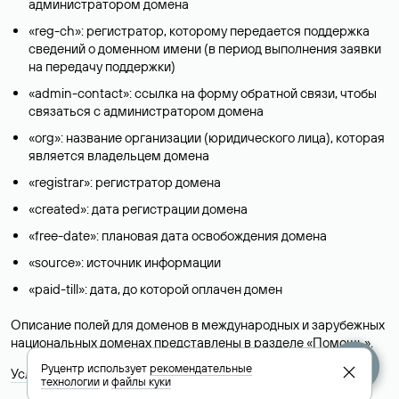
администратором домена
«reg-ch»: регистратор, которому передается поддержка
сведений о доменном имени (в период выполнения заявки
на передачу поддержки)
«admin-contact»: ссылка на форму обратной связи, чтобы
связаться с администратором домена
«org»: название организации (юридического лица), которая
является владельцем домена
«registrar»: регистратор домена
«created»: дата регистрации домена
«free-date»: плановая дата освобождения домена
«source»: источник информации
«paid-till»: дата, до которой оплачен домен
Описание полей для доменов в международных и зарубежных
национальных доменах представлены в разделе «
Помощь
».
Руцентр использует
рекомендательные
Условия использования Whois-сервиса
технологии
и
файлы куки