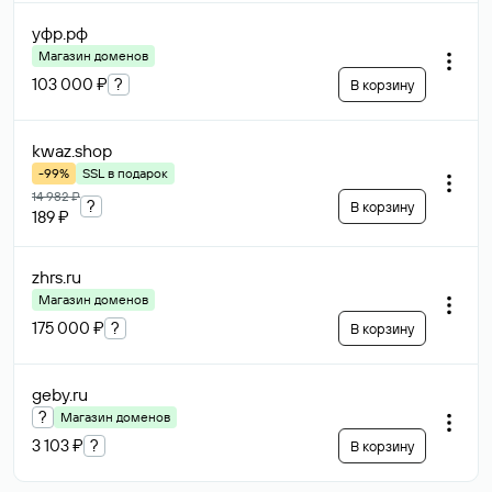
уфр
.рф
Магазин доменов
103 000 ₽
?
В корзину
kwaz
.shop
-99%
SSL в подарок
14 982 ₽
?
В корзину
189 ₽
zhrs
.ru
Магазин доменов
175 000 ₽
?
В корзину
geby
.ru
?
Магазин доменов
3 103 ₽
?
В корзину