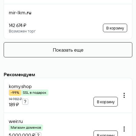
mir-lkm
.ru
142 674 ₽
В корзину
Возможен торг
Показать еще
Рекомендуем
komy
.shop
-99%
SSL в подарок
14 982 ₽
?
В корзину
189 ₽
weir
.ru
Магазин доменов
5 000 000 ₽
?
В корзину