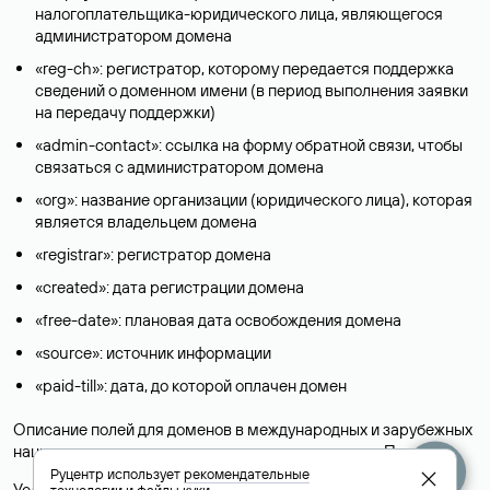
налогоплательщика-юридического лица, являющегося
администратором домена
«reg-ch»: регистратор, которому передается поддержка
сведений о доменном имени (в период выполнения заявки
на передачу поддержки)
«admin-contact»: ссылка на форму обратной связи, чтобы
связаться с администратором домена
«org»: название организации (юридического лица), которая
является владельцем домена
«registrar»: регистратор домена
«created»: дата регистрации домена
«free-date»: плановая дата освобождения домена
«source»: источник информации
«paid-till»: дата, до которой оплачен домен
Описание полей для доменов в международных и зарубежных
национальных доменах представлены в разделе «
Помощь
».
Руцентр использует
рекомендательные
Условия использования Whois-сервиса