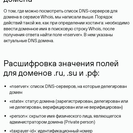
О том, где можно посмотреть список DNS-серверов для
домена в сервисе Whois, мы написали выше. Порядок
действий такой же, как при определении хостинга: необходимо
ввести доменное имя в поисковую строку Whois, после
получения ответа найти поле «nserver». В нем указаны
актуальные DNS домена.
Расшифровка значения полей
для доменов .ru, .su и .рф:
«nserver»: список DNS-серверов, на которые делегирован
домен
«state»: статус домена (зарегистрирован, делегирован или
не делегирован, верифицирован или не верифицирован)
«person»: скрытое имя физического лица, являющегося
администратором домена (Privatе person)
«taxpayer-id»: идентификационный номер