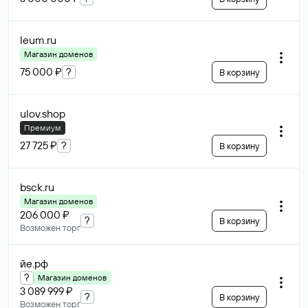
leum
.ru
Магазин доменов
75 000 ₽
?
В корзину
ulov
.shop
Премиум
27 725 ₽
?
В корзину
bsck
.ru
Магазин доменов
206 000 ₽
?
В корзину
Возможен торг
йе
.рф
?
Магазин доменов
3 089 999 ₽
?
В корзину
Возможен торг