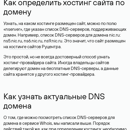
Как определить хостинг сайта по
домену
Узнать, на каком хостинге размещен сайт, можно по полю
«nserver», где указан список DNS-серверов, поддерживающих
домен. Например, список DNS-серверов для домена nic.ru:
ns5.nic.ru, ns6.nic.ru, ns9.nic.ru. Это значит, что сайт размещен
на
хостинге сайтов
Руцентра.
Это простой, но не всегда достоверный способ узнать
хостинг-провайдера сайта. Иногда владельцы сайтов
делегируют домен на бесплатные DNS-серверы, а данные
сайта хранятся у другого хостинг-провайдера.
Как узнать актуальные DNS
домена
О том, где можно посмотреть список DNS-серверов для
домена в сервисе Whois, мы написали выше. Порядок
действий такой же, как при определении хостинга: необходимо