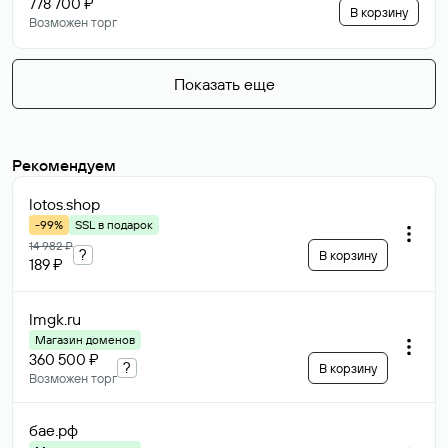
778 700 ₽
В корзину
Возможен торг
Показать еще
Рекомендуем
lotos
.shop
-99%
SSL в подарок
14 982 ₽
?
В корзину
189 ₽
lmgk
.ru
Магазин доменов
360 500 ₽
?
В корзину
Возможен торг
бае
.рф