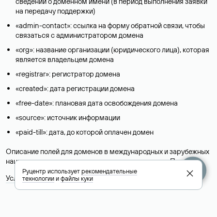
сведений о доменном имени (в период выполнения заявки
на передачу поддержки)
«admin-contact»: ссылка на форму обратной связи, чтобы
связаться с администратором домена
«org»: название организации (юридического лица), которая
является владельцем домена
«registrar»: регистратор домена
«created»: дата регистрации домена
«free-date»: плановая дата освобождения домена
«source»: источник информации
«paid-till»: дата, до которой оплачен домен
Описание полей для доменов в международных и зарубежных
национальных доменах представлены в разделе «
Помощь
».
Руцентр использует
рекомендательные
Условия использования Whois-сервиса
технологии
и
файлы куки