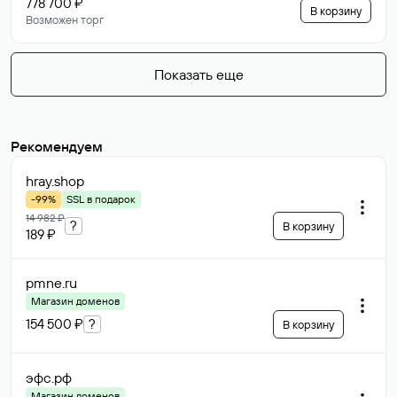
778 700 ₽
В корзину
Возможен торг
Показать еще
Рекомендуем
hray
.shop
-99%
SSL в подарок
14 982 ₽
?
В корзину
189 ₽
pmne
.ru
Магазин доменов
154 500 ₽
?
В корзину
эфс
.рф
Магазин доменов