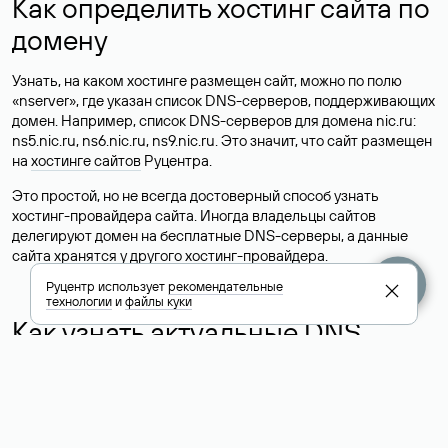
Как определить хостинг сайта по
домену
Узнать, на каком хостинге размещен сайт, можно по полю
«nserver», где указан список DNS-серверов, поддерживающих
домен. Например, список DNS-серверов для домена nic.ru:
ns5.nic.ru, ns6.nic.ru, ns9.nic.ru. Это значит, что сайт размещен
на
хостинге сайтов
Руцентра.
Это простой, но не всегда достоверный способ узнать
хостинг-провайдера сайта. Иногда владельцы сайтов
делегируют домен на бесплатные DNS-серверы, а данные
сайта хранятся у другого хостинг-провайдера.
Руцентр использует
рекомендательные
технологии
и
файлы куки
Как узнать актуальные DNS
домена
О том, где можно посмотреть список DNS-серверов для
домена в сервисе Whois, мы написали выше. Порядок
действий такой же, как при определении хостинга: необходимо