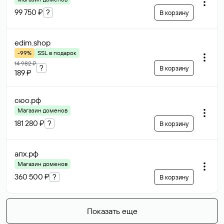
99 750 ₽
?
В корзину
edim
.shop
-99%
SSL в подарок
14 982 ₽
?
В корзину
189 ₽
сюо
.рф
Магазин доменов
181 280 ₽
?
В корзину
апх
.рф
Магазин доменов
360 500 ₽
?
В корзину
Показать еще