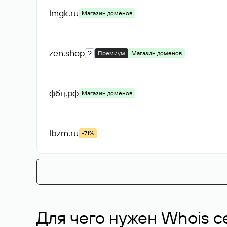
lmgk
.ru
Магазин доменов
zen
.shop
?
Премиум
Магазин доменов
фбц
.рф
Магазин доменов
lbzm
.ru
-71%
Для чего нужен Whois с