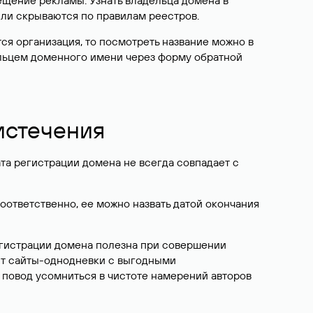
ещение рекламы. Узнать владельца домена в
или скрываются по правилам реестров.
ется организация, то посмотреть название можно в
дельцем доменного имени через форму обратной
 истечения
ата регистрации домена не всегда совпадает с
Соответственно, ее можно назвать датой окончания
егистрации домена полезна при совершении
ют сайты-однодневки с выгодными
 повод усомниться в чистоте намерений авторов