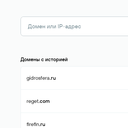
Домены с историей
gidrosfera
.ru
reget
.com
firefin
.ru