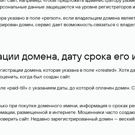
жит сайт, например, чтобы предложить администратору разм
персональные данные
защищаются
на уровне регистраторов 
атора указано в поле «person», если владельцем домена явля
истрирован домен, сервис дает возможность связаться с вла
ации домена, дату срока его
гистрации домена, которая указана в поле «created». Хотя д
оценить, когда был создан сайт.
 «paid-till» с указанием даты, до которой оплачен домен. 
лько при покупке доменного имени, информация о сроках р
ормации, размещенной в интернете. Мошенники часто созда
оверить сайт. Недавно зарегистрированный домен — веский