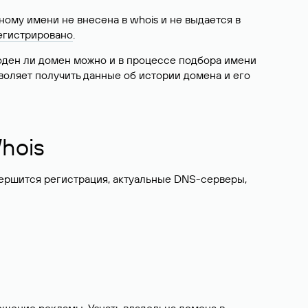
ому имени не внесена в whois и не выдается в
егистрировано
.
боден ли домен можно и в процессе подбора имени
воляет получить данные об истории домена и его
hois
вершится регистрация, актуальные DNS-серверы,