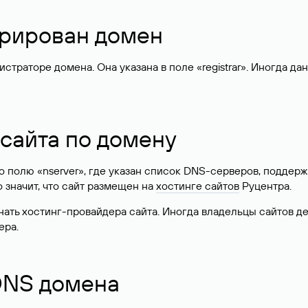
стрирован домен
раторе домена. Она указана в поле «registrar». Иногда да
 сайта по домену
 по полю «nserver», где указан список DNS-серверов, подд
 Это значит, что сайт размещен на
хостинге сайтов
Руцентра.
знать хостинг-провайдера сайта. Иногда владельцы сайтов 
ера.
 DNS домена