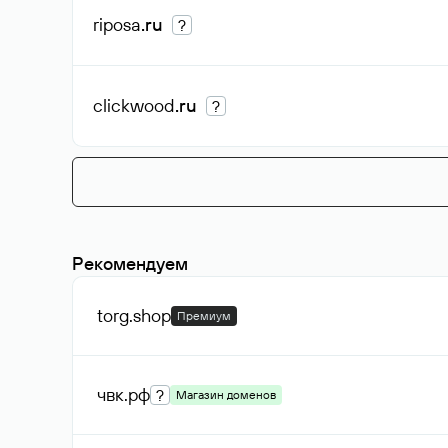
riposa
.ru
?
clickwood
.ru
?
Рекомендуем
torg
.shop
Премиум
чвк
.рф
?
Магазин доменов