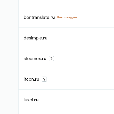
bontranslate
.ru
Рекомендуем
desimple
.ru
steemex
.ru
?
ifcon
.ru
?
luxel
.ru