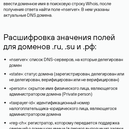
ввести доменное имя в поисковую строку Whois, после
получения ответа найти поле «nserver». В нем указаны
актуальные DNS домена.
Расшифровка значения полей
для доменов .ru, .su и .рф:
«nserver»: список DNS-серверов, на которые делегирован
домен
«state»: статус домена (зарегистрирован, делегирован или
не делегирован, верифицирован или не верифицирован)
«person»: скрытое имя физического лица, являющегося
администратором домена (Privatе person)
«taxpayer-id»: идентификационный номер
налогоплательщика-юридического лица, являющегося
администратором домена
«reg-ch»: регистратор, которому передается поддержка
сведений о доменном имени (в период выполнения заявки