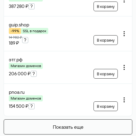
387 280 ₽
?
В корзину
guip
.shop
-99%
SSL в подарок
14 982 ₽
?
В корзину
189 ₽
этг
.рф
Магазин доменов
206 000 ₽
?
В корзину
pnoa
.ru
Магазин доменов
154 500 ₽
?
В корзину
Показать еще