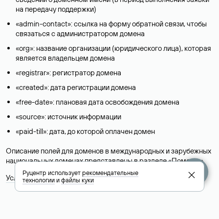
на передачу поддержки)
«admin-contact»: ссылка на форму обратной связи, чтобы
связаться с администратором домена
«org»: название организации (юридического лица), которая
является владельцем домена
«registrar»: регистратор домена
«created»: дата регистрации домена
«free-date»: плановая дата освобождения домена
«source»: источник информации
«paid-till»: дата, до которой оплачен домен
Описание полей для доменов в международных и зарубежных
национальных доменах представлены в разделе «
Помощь
».
Руцентр использует
рекомендательные
Условия использования Whois-сервиса
технологии
и
файлы куки