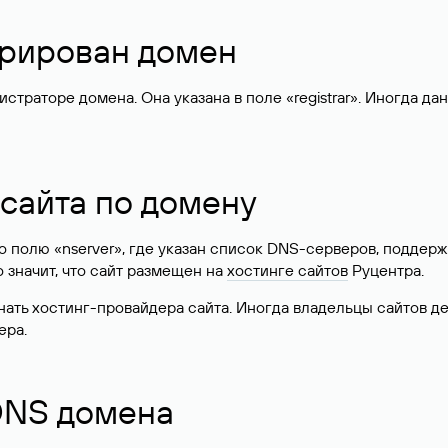
стрирован домен
раторе домена. Она указана в поле «registrar». Иногда да
 сайта по домену
 по полю «nserver», где указан список DNS-серверов, подд
 Это значит, что сайт размещен на
хостинге сайтов
Руцентра.
знать хостинг-провайдера сайта. Иногда владельцы сайтов 
ера.
 DNS домена