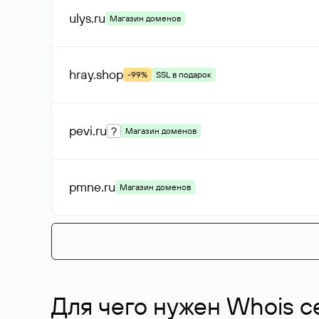
ulys
.ru
Магазин доменов
hray
.shop
-99%
SSL в подарок
pevi
.ru
?
Магазин доменов
pmne
.ru
Магазин доменов
Для чего нужен Whois с