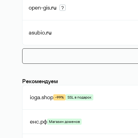
open-gis
.ru
?
asubio
.ru
Рекомендуем
ioga
.shop
-99%
SSL в подарок
енс
.рф
Магазин доменов