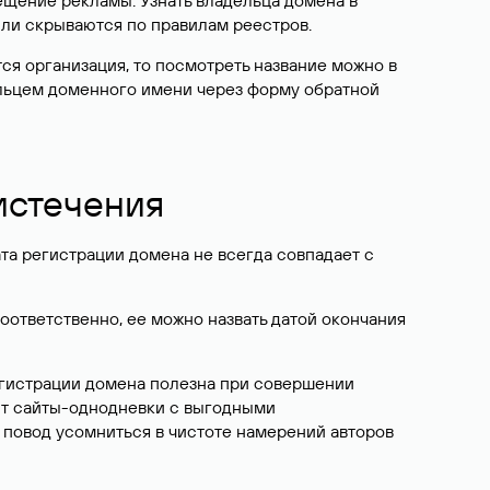
ещение рекламы. Узнать владельца домена в
или скрываются по правилам реестров.
ется организация, то посмотреть название можно в
дельцем доменного имени через форму обратной
 истечения
ата регистрации домена не всегда совпадает с
Соответственно, ее можно назвать датой окончания
егистрации домена полезна при совершении
ют сайты-однодневки с выгодными
 повод усомниться в чистоте намерений авторов