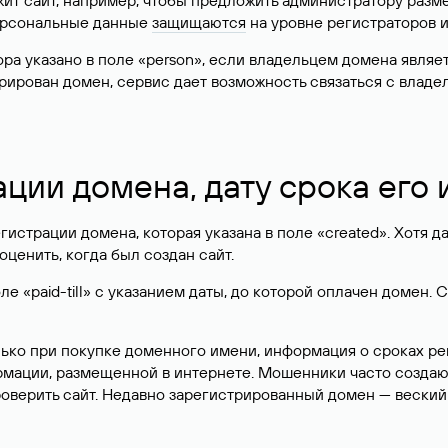
жит сайт, например, чтобы предложить администратору разм
персональные данные
защищаются
на уровне регистраторов 
атора указано в поле «person», если владельцем домена явля
истрирован домен, сервис дает возможность связаться с вла
ации домена, дату срока его
гистрации домена, которая указана в поле «created». Хотя д
оценить, когда был создан сайт.
 «paid-till» с указанием даты, до которой оплачен домен. 
лько при покупке доменного имени, информация о сроках р
ормации, размещенной в интернете. Мошенники часто созда
оверить сайт. Недавно зарегистрированный домен — веский