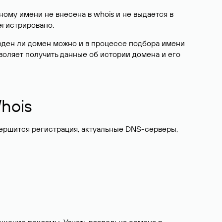
ому имени не внесена в whois и не выдается в
егистрировано
.
боден ли домен можно и в процессе подбора имени
воляет получить данные об истории домена и его
hois
вершится регистрация, актуальные DNS-серверы,