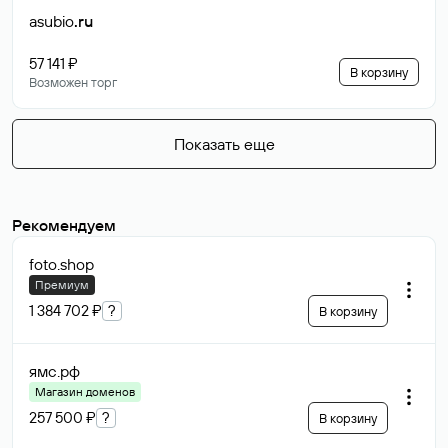
asubio
.ru
57 141 ₽
В корзину
Возможен торг
Показать еще
Рекомендуем
foto
.shop
Премиум
1 384 702 ₽
?
В корзину
ямс
.рф
Магазин доменов
257 500 ₽
?
В корзину