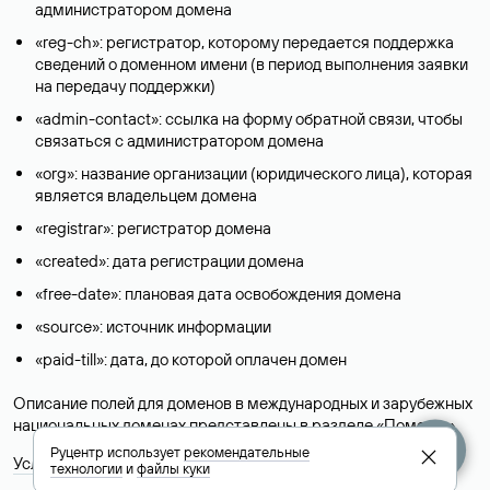
администратором домена
«reg-ch»: регистратор, которому передается поддержка
сведений о доменном имени (в период выполнения заявки
на передачу поддержки)
«admin-contact»: ссылка на форму обратной связи, чтобы
связаться с администратором домена
«org»: название организации (юридического лица), которая
является владельцем домена
«registrar»: регистратор домена
«created»: дата регистрации домена
«free-date»: плановая дата освобождения домена
«source»: источник информации
«paid-till»: дата, до которой оплачен домен
Описание полей для доменов в международных и зарубежных
национальных доменах представлены в разделе «
Помощь
».
Руцентр использует
рекомендательные
Условия использования Whois-сервиса
технологии
и
файлы куки