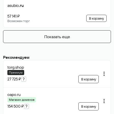
asubio
.ru
57 141 ₽
В корзину
Возможен торг
Показать еще
Рекомендуем
torg
.shop
Премиум
27 725 ₽
?
В корзину
oapo
.ru
Магазин доменов
154 500 ₽
?
В корзину