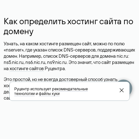
Как определить хостинг сайта по
домену
Узнать, на каком хостинге размещен сайт, можно по полю
«nserver», где указан список DNS-серверов, поддерживающих
домен. Например, список DNS-серверов для домена nic.ru:
ns5.nic.ru, ns6.nic.ru, ns9.nic.ru. Это значит, что сайт размещен
на
хостинге сайтов
Руцентра.
Это простой, но не всегда достоверный способ узнать
хостинг-провайдера сайта. Иногда владельцы сайтов
Руцентр использует
рекомендательные
делегируют домен на бесплатные DNS-серверы, а данные
технологии
и
файлы куки
сайта хранятся у другого хостинг-провайдера.
Как узнать актуальные DNS
домена