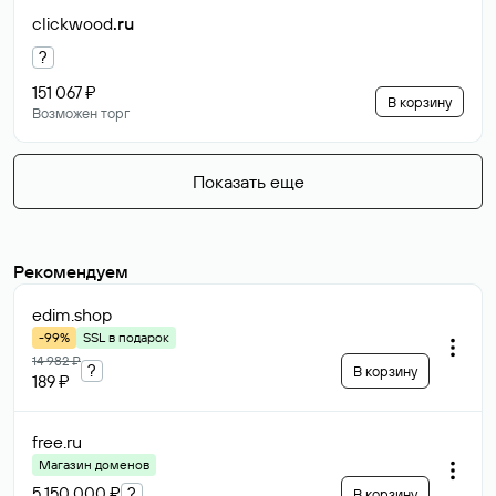
clickwood
.ru
?
151 067 ₽
В корзину
Возможен торг
Показать еще
Рекомендуем
edim
.shop
-99%
SSL в подарок
14 982 ₽
?
В корзину
189 ₽
free
.ru
Магазин доменов
5 150 000 ₽
?
В корзину