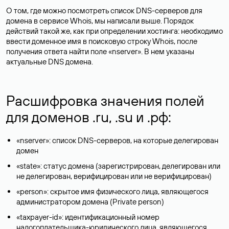
О том, где можно посмотреть список DNS-серверов для
домена в сервисе Whois, мы написали выше. Порядок
действий такой же, как при определении хостинга: необходимо
ввести доменное имя в поисковую строку Whois, после
получения ответа найти поле «nserver». В нем указаны
актуальные DNS домена.
Расшифровка значения полей
для доменов .ru, .su и .рф:
«nserver»: список DNS-серверов, на которые делегирован
домен
«state»: статус домена (зарегистрирован, делегирован или
не делегирован, верифицирован или не верифицирован)
«person»: скрытое имя физического лица, являющегося
администратором домена (Privatе person)
«taxpayer-id»: идентификационный номер
налогоплательщика-юридического лица, являющегося