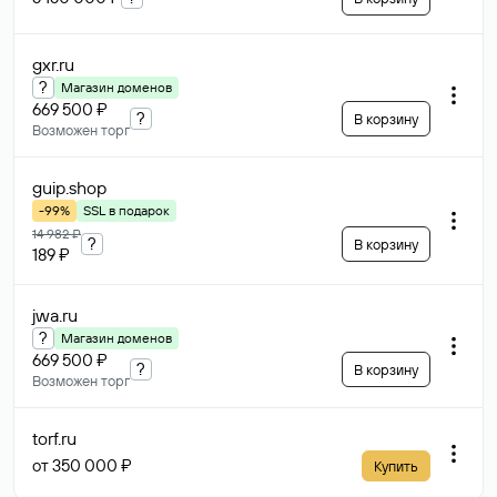
gxr
.ru
?
Магазин доменов
669 500 ₽
?
В корзину
Возможен торг
guip
.shop
-99%
SSL в подарок
14 982 ₽
?
В корзину
189 ₽
jwa
.ru
?
Магазин доменов
669 500 ₽
?
В корзину
Возможен торг
torf
.ru
от 350 000 ₽
Купить