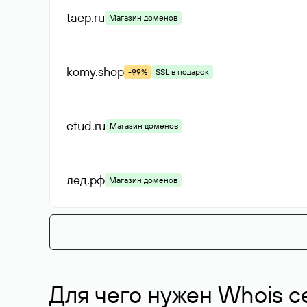
taep
.ru
Магазин доменов
komy
.shop
-99%
SSL в подарок
etud
.ru
Магазин доменов
лед
.рф
Магазин доменов
Для чего нужен Whois с