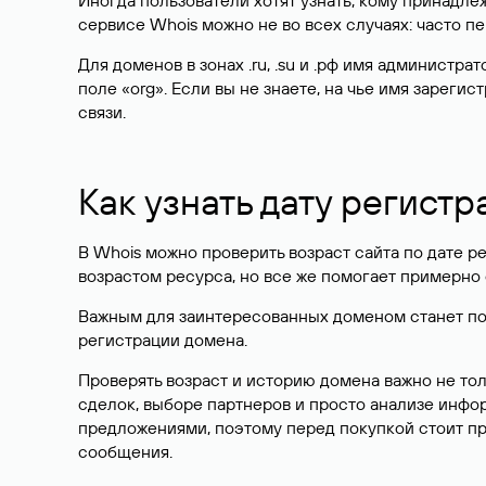
Иногда пользователи хотят узнать, кому принадле
сервисе Whois можно не во всех случаях: часто 
Для доменов в зонах .ru, .su и .рф имя администр
поле «org». Если вы не знаете, на чье имя зарег
связи.
Как узнать дату регистр
В Whois можно проверить возраст сайта по дате ре
возрастом ресурса, но все же помогает примерно 
Важным для заинтересованных доменом станет поле
регистрации домена.
Проверять возраст и историю домена важно не то
сделок, выборе партнеров и просто анализе инф
предложениями, поэтому перед покупкой стоит пр
сообщения.