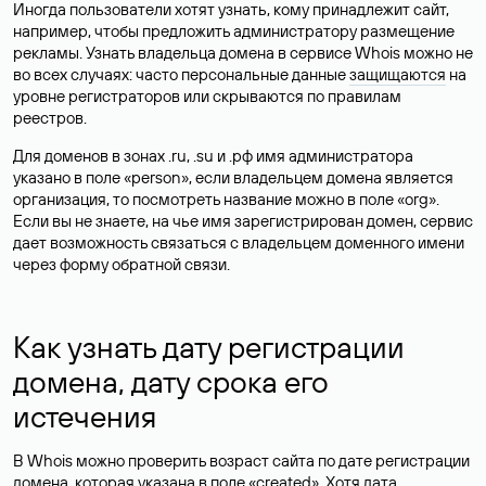
Иногда пользователи хотят узнать, кому принадлежит сайт,
например, чтобы предложить администратору размещение
рекламы. Узнать владельца домена в сервисе Whois можно не
во всех случаях: часто персональные данные
защищаются
на
уровне регистраторов или скрываются по правилам
реестров.
Для доменов в зонах .ru, .su и .рф имя администратора
указано в поле «person», если владельцем домена является
организация, то посмотреть название можно в поле «org».
Если вы не знаете, на чье имя зарегистрирован домен, сервис
дает возможность связаться с владельцем доменного имени
через форму обратной связи.
Как узнать дату регистрации
домена, дату срока его
истечения
В Whois можно проверить возраст сайта по дате регистрации
домена, которая указана в поле «created». Хотя дата