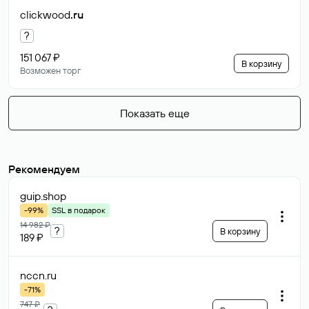
clickwood
.ru
?
151 067 ₽
В корзину
Возможен торг
Показать еще
Рекомендуем
guip
.shop
-99%
SSL в подарок
14 982 ₽
?
В корзину
189 ₽
nccn
.ru
-71%
747 ₽