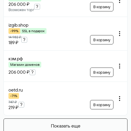
206 000 ₽
?
В корзину
Возможен торг
izgib
.shop
-99%
SSL в подарок
14 982 ₽
?
В корзину
189 ₽
кзм
.рф
Магазин доменов
206 000 ₽
?
В корзину
oetd
.ru
-71%
747 ₽
?
В корзину
219 ₽
Показать еще