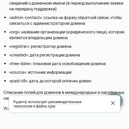
сведений о доменном имени (в период выполнения заявки
на передачу поддержки)
«admin-contact»: ссылка на форму обратной связи, чтобы
связаться с администратором домена
«org»: название организации (юридического лица), которая
является владельцем домена
«registrar»: регистратор домена
«created»: дата регистрации домена
«free-date»: плановая дата освобождения домена
«source»: источник информации
«paid-till»: дата, до которой оплачен домен
Описание полей для доменов в международных и зарубежных
национальных доменах представлены в разделе «
Помощь
».
Руцентр использует
рекомендательные
технологии
и
файлы куки
Условия использования Whois-сервиса