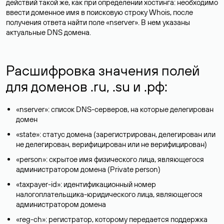
действий такой же, как при определении хостинга: необходимо
ввести доменное имя в поисковую строку Whois, после
получения ответа найти поле «nserver». В нем указаны
актуальные DNS домена.
Расшифровка значения полей
для доменов .ru, .su и .рф:
«nserver»: список DNS-серверов, на которые делегирован
домен
«state»: статус домена (зарегистрирован, делегирован или
не делегирован, верифицирован или не верифицирован)
«person»: скрытое имя физического лица, являющегося
администратором домена (Privatе person)
«taxpayer-id»: идентификационный номер
налогоплательщика-юридического лица, являющегося
администратором домена
«reg-ch»: регистратор, которому передается поддержка