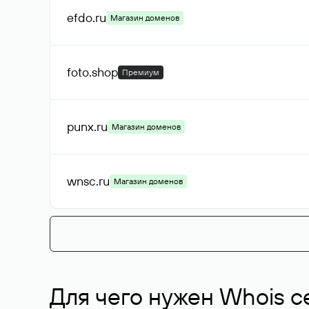
efdo
.ru
Магазин доменов
foto
.shop
Премиум
punx
.ru
Магазин доменов
wnsc
.ru
Магазин доменов
Для чего нужен Whois с