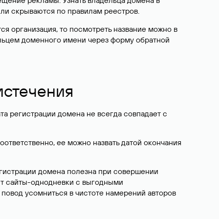
ещение рекламы. Узнать владельца домена в
или скрываются по правилам реестров.
ется организация, то посмотреть название можно в
дельцем доменного имени через форму обратной
 истечения
ата регистрации домена не всегда совпадает с
Соответственно, ее можно назвать датой окончания
егистрации домена полезна при совершении
ют сайты-однодневки с выгодными
 повод усомниться в чистоте намерений авторов