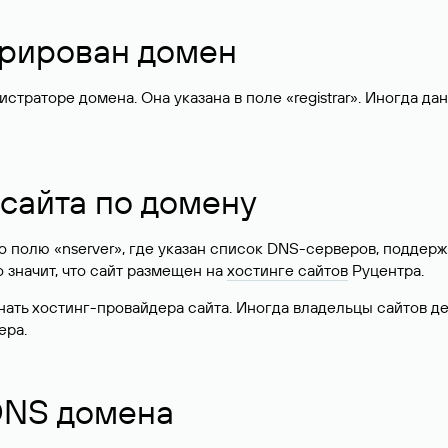
стрирован домен
раторе домена. Она указана в поле «registrar». Иногда да
 сайта по домену
 по полю «nserver», где указан список DNS-серверов, подд
 Это значит, что сайт размещен на
хостинге сайтов
Руцентра.
знать хостинг-провайдера сайта. Иногда владельцы сайтов 
ера.
 DNS домена