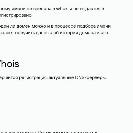
ому имени не внесена в whois и не выдается в
егистрировано
.
боден ли домен можно и в процессе подбора имени
воляет получить данные об истории домена и его
hois
вершится регистрация, актуальные DNS-серверы,