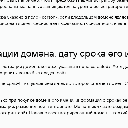
жит сайт, например, чтобы предложить администратору разм
персональные данные
защищаются
на уровне регистраторов 
атора указано в поле «person», если владельцем домена явля
истрирован домен, сервис дает возможность связаться с вла
ации домена, дату срока его
гистрации домена, которая указана в поле «created». Хотя д
оценить, когда был создан сайт.
 «paid-till» с указанием даты, до которой оплачен домен. 
лько при покупке доменного имени, информация о сроках р
ормации, размещенной в интернете. Мошенники часто созда
оверить сайт. Недавно зарегистрированный домен — веский