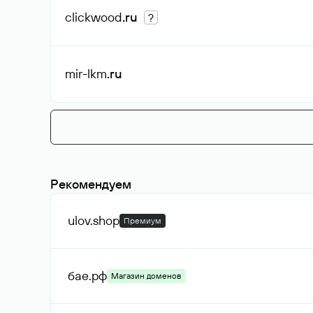
clickwood
.ru
?
mir-lkm
.ru
Рекомендуем
ulov
.shop
Премиум
бае
.рф
Магазин доменов