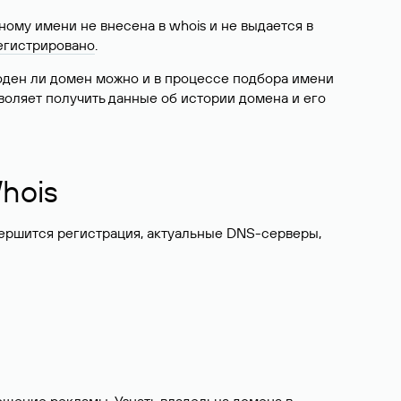
ому имени не внесена в whois и не выдается в
егистрировано
.
боден ли домен можно и в процессе подбора имени
воляет получить данные об истории домена и его
hois
вершится регистрация, актуальные DNS-серверы,