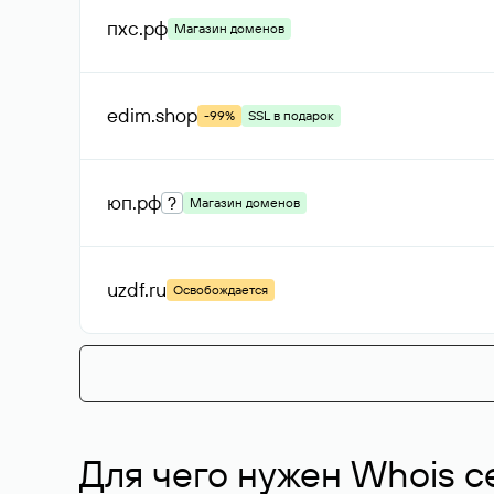
пхс
.рф
Магазин доменов
edim
.shop
-99%
SSL в подарок
юп
.рф
?
Магазин доменов
uzdf
.ru
Освобождается
Для чего нужен Whois с