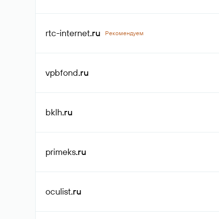
rtc-internet
.ru
Рекомендуем
vpbfond
.ru
bklh
.ru
primeks
.ru
oculist
.ru