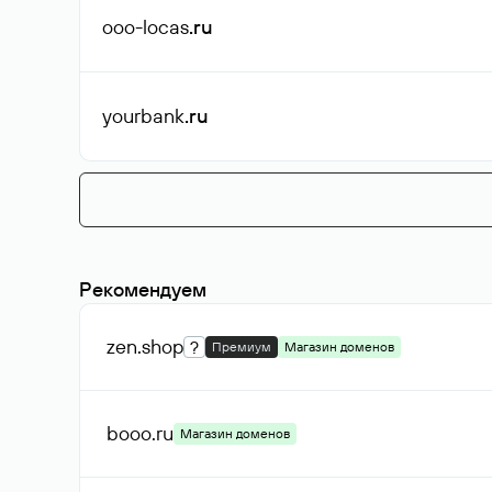
ooo-locas
.ru
yourbank
.ru
Рекомендуем
zen
.shop
?
Премиум
Магазин доменов
booo
.ru
Магазин доменов