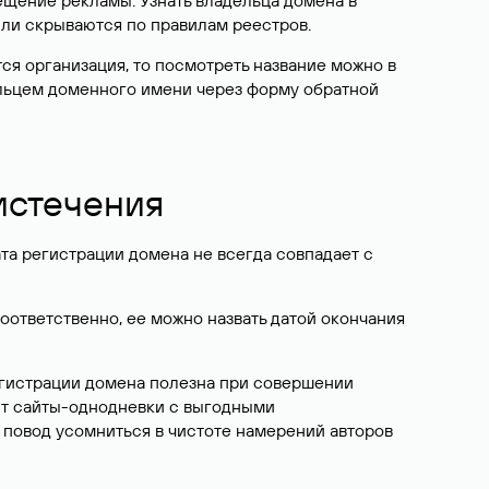
ещение рекламы. Узнать владельца домена в
или скрываются по правилам реестров.
ется организация, то посмотреть название можно в
дельцем доменного имени через форму обратной
 истечения
ата регистрации домена не всегда совпадает с
Соответственно, ее можно назвать датой окончания
егистрации домена полезна при совершении
ют сайты-однодневки с выгодными
 повод усомниться в чистоте намерений авторов