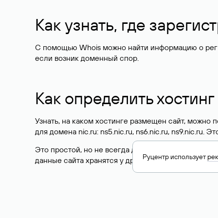
Как узнать, где зареги
С помощью Whois можно найти информацию о регист
если возник доменный спор.
Как определить хостинг
Узнать, на каком хостинге размещен сайт, можно
для домена nic.ru: ns5.nic.ru, ns6.nic.ru, ns9.nic.ru.
Это простой, но не всегда достоверный способ у
Руцентр использует
ре
данные сайта хранятся у другого хостинг-провайд
Как узнать актуальные