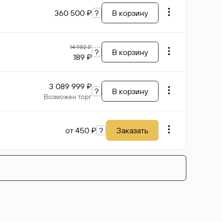
360 500 ₽
?
В корзину
14 982 ₽
?
В корзину
189 ₽
3 089 999 ₽
?
В корзину
Возможен торг
от 450 ₽
?
Заказать