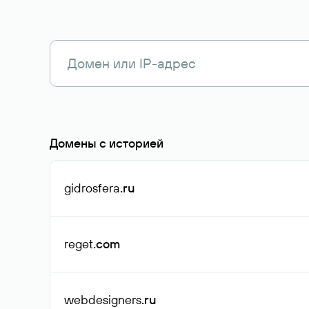
Домены с историей
gidrosfera
.ru
reget
.com
webdesigners
.ru