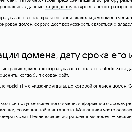
жит сайт, например, чтобы предложить администратору разм
персональные данные
защищаются
на уровне регистраторов 
атора указано в поле «person», если владельцем домена явля
истрирован домен, сервис дает возможность связаться с вла
ации домена, дату срока его
гистрации домена, которая указана в поле «created». Хотя д
оценить, когда был создан сайт.
 «paid-till» с указанием даты, до которой оплачен домен. 
лько при покупке доменного имени, информация о сроках р
ормации, размещенной в интернете. Мошенники часто созда
оверить сайт. Недавно зарегистрированный домен — веский