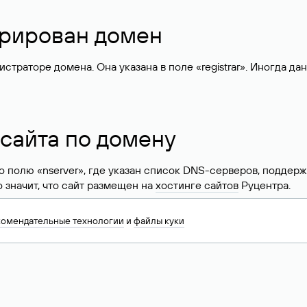
стрирован домен
раторе домена. Она указана в поле «registrar». Иногда да
 сайта по домену
 по полю «nserver», где указан список DNS-серверов, подд
 Это значит, что сайт размещен на
хостинге сайтов
Руцентра.
знать хостинг-провайдера сайта. Иногда владельцы сайтов 
комендательные технологии
и
файлы куки
ера.
 DNS домена