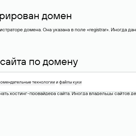
стрирован домен
раторе домена. Она указана в поле «registrar». Иногда да
 сайта по домену
 по полю «nserver», где указан список DNS-серверов, подд
 Это значит, что сайт размещен на
хостинге сайтов
Руцентра.
комендательные технологии
и
файлы куки
знать хостинг-провайдера сайта. Иногда владельцы сайтов 
ера.
 DNS домена