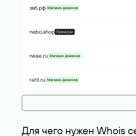
звб
.рф
Магазин доменов
nebo
.shop
Премиум
neae
.ru
Магазин доменов
raht
.ru
Магазин доменов
Для чего нужен Whois с