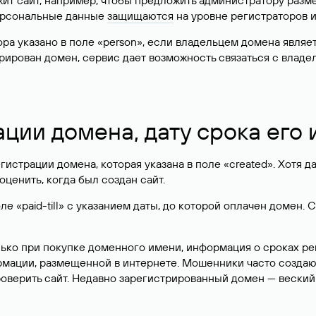
жит сайт, например, чтобы предложить администратору разм
персональные данные
защищаются
на уровне регистраторов 
атора указано в поле «person», если владельцем домена явля
истрирован домен, сервис дает возможность связаться с вла
ации домена, дату срока его
гистрации домена, которая указана в поле «created». Хотя д
оценить, когда был создан сайт.
 «paid-till» с указанием даты, до которой оплачен домен. 
лько при покупке доменного имени, информация о сроках р
ормации, размещенной в интернете. Мошенники часто созда
оверить сайт. Недавно зарегистрированный домен — веский