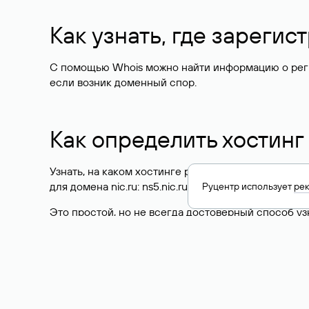
Как узнать, где зареги
С помощью Whois можно найти информацию о регист
если возник доменный спор.
Как определить хостинг
Узнать, на каком хостинге размещен сайт, можно
для домена nic.ru: ns5.nic.ru, ns6.nic.ru, ns9.nic.ru.
Руцентр использует
ре
Это простой, но не всегда достоверный способ у
данные сайта хранятся у другого хостинг-провайд
Как узнать актуальные