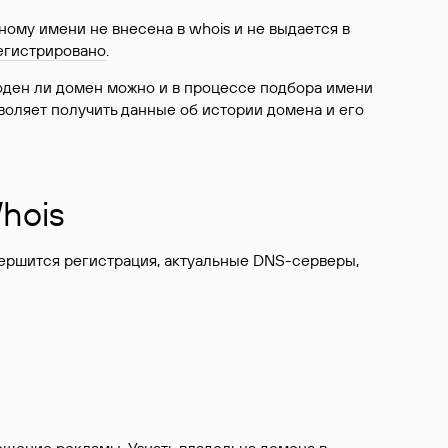
ому имени не внесена в whois и не выдается в
егистрировано
.
боден ли домен можно и в процессе подбора имени
воляет получить данные об истории домена и его
hois
вершится регистрация, актуальные DNS-серверы,