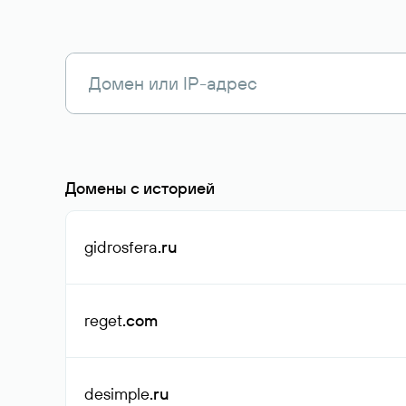
Домены с историей
gidrosfera
.ru
reget
.com
desimple
.ru