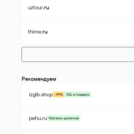
uztour
.ru
thime
.ru
Рекомендуем
izgib
.shop
-99%
SSL в подарок
pehu
.ru
Магазин доменов