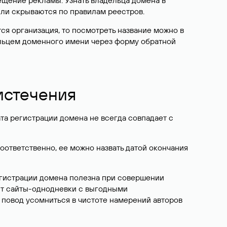
ещение рекламы. Узнать владельца домена в
или скрываются по правилам реестров.
ется организация, то посмотреть название можно в
дельцем доменного имени через форму обратной
 истечения
ата регистрации домена не всегда совпадает с
Соответственно, ее можно назвать датой окончания
егистрации домена полезна при совершении
ют сайты-однодневки с выгодными
 повод усомниться в чистоте намерений авторов