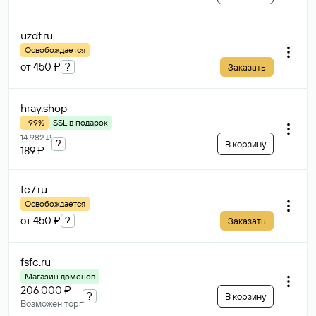
uzdf
.ru
Освобождается
от 450 ₽
?
Заказать
hray
.shop
-99%
SSL в подарок
14 982 ₽
?
В корзину
189 ₽
fc7
.ru
Освобождается
от 450 ₽
?
Заказать
fsfc
.ru
Магазин доменов
206 000 ₽
?
В корзину
Возможен торг