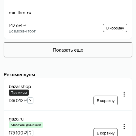
mir-lkm
.ru
142 674 ₽
В корзину
Возможен торг
Показать еще
Рекомендуем
bazar
.shop
Премиум
138 542 ₽
?
В корзину
gaza
.ru
Магазин доменов
175 100 ₽
?
В корзину