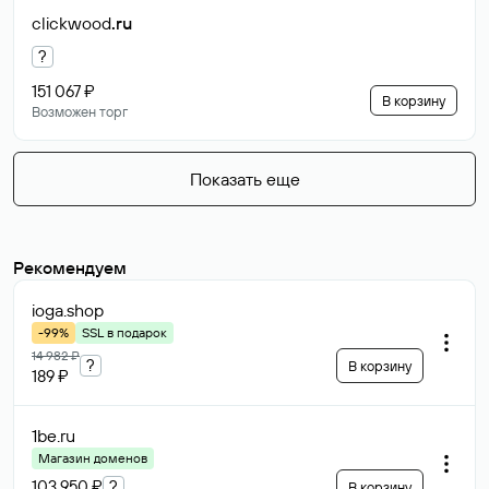
clickwood
.ru
?
151 067 ₽
В корзину
Возможен торг
Показать еще
Рекомендуем
ioga
.shop
-99%
SSL в подарок
14 982 ₽
?
В корзину
189 ₽
1be
.ru
Магазин доменов
103 950 ₽
?
В корзину