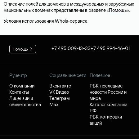
Описание полей для доменов в международных и зарубежных
национальных доменах представлены в разделе «
Помощь
».
Условия использования Whois-сервиса
+7 495 009-13-33
+7 495 994-46-01
Помощь
Руцентр
Социальные сети
Полезное
О компании
Вконтакте
РБК: последние
Контакты
VK Видео
новости России и
Лицензии и
Телеграм
мира
свидетельства
Max
Каталог компаний
РФ
РБК: котировки
акций