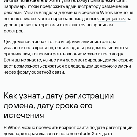
Иногда пользователи хотят узнать, кому принадлежит сайт,
например, чтобы предложить администратору размещение
рекламы. Узнать владельца домена в сервисе Whois можно не
во всех случаях: часто персональные данные
защищаются
на
уровне регистраторов или скрываются по правилам
реестров.
Для доменов в зонах .ru, .su и .рф имя администратора
указано в поле «person», если владельцем домена является
организация, то посмотреть название можно в поле «org».
Если вы не знаете, на чье имя зарегистрирован домен, сервис
дает возможность связаться с владельцем доменного имени
через форму обратной связи.
Как узнать дату регистрации
домена, дату срока его
истечения
В Whois можно проверить возраст сайта по дате регистрации
домена, которая указана в поле «created». Хотя дата