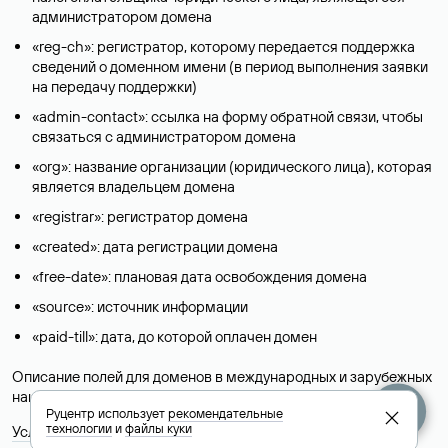
администратором домена
«reg-ch»: регистратор, которому передается поддержка
сведений о доменном имени (в период выполнения заявки
на передачу поддержки)
«admin-contact»: ссылка на форму обратной связи, чтобы
связаться с администратором домена
«org»: название организации (юридического лица), которая
является владельцем домена
«registrar»: регистратор домена
«created»: дата регистрации домена
«free-date»: плановая дата освобождения домена
«source»: источник информации
«paid-till»: дата, до которой оплачен домен
Описание полей для доменов в международных и зарубежных
национальных доменах представлены в разделе «
Помощь
».
Руцентр использует
рекомендательные
технологии
и
файлы куки
Условия использования Whois-сервиса