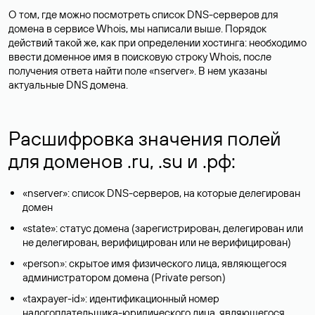
О том, где можно посмотреть список DNS-серверов для
домена в сервисе Whois, мы написали выше. Порядок
действий такой же, как при определении хостинга: необходимо
ввести доменное имя в поисковую строку Whois, после
получения ответа найти поле «nserver». В нем указаны
актуальные DNS домена.
Расшифровка значения полей
для доменов .ru, .su и .рф:
«nserver»: список DNS-серверов, на которые делегирован
домен
«state»: статус домена (зарегистрирован, делегирован или
не делегирован, верифицирован или не верифицирован)
«person»: скрытое имя физического лица, являющегося
администратором домена (Privatе person)
«taxpayer-id»: идентификационный номер
налогоплательщика-юридического лица, являющегося