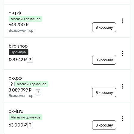
он
.рф
Магазин доменов
648 700 ₽
В корзину
Возможен торг
bird
.shop
Премиум
138 542 ₽
?
В корзину
сю
.рф
?
Магазин доменов
3 089 999 ₽
?
В корзину
Возможен торг
ok-it
.ru
Магазин доменов
63 000 ₽
?
В корзину