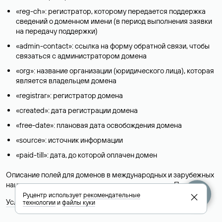
«reg-ch»: регистратор, которому передается поддержка
сведений о доменном имени (в период выполнения заявки
на передачу поддержки)
«admin-contact»: ссылка на форму обратной связи, чтобы
связаться с администратором домена
«org»: название организации (юридического лица), которая
является владельцем домена
«registrar»: регистратор домена
«created»: дата регистрации домена
«free-date»: плановая дата освобождения домена
«source»: источник информации
«paid-till»: дата, до которой оплачен домен
Описание полей для доменов в международных и зарубежных
национальных доменах представлены в разделе «
Помощь
».
Руцентр использует
рекомендательные
Условия использования Whois-сервиса
технологии
и
файлы куки