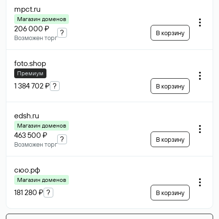
mpct
.ru
Магазин доменов
206 000 ₽
?
В корзину
Возможен торг
foto
.shop
Премиум
1 384 702 ₽
?
В корзину
edsh
.ru
Магазин доменов
463 500 ₽
?
В корзину
Возможен торг
сюо
.рф
Магазин доменов
181 280 ₽
?
В корзину