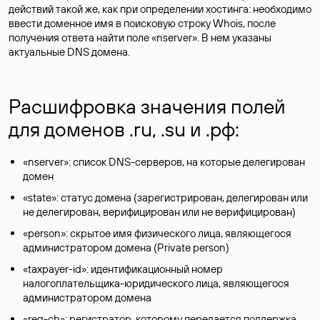
действий такой же, как при определении хостинга: необходимо
ввести доменное имя в поисковую строку Whois, после
получения ответа найти поле «nserver». В нем указаны
актуальные DNS домена.
Расшифровка значения полей
для доменов .ru, .su и .рф:
«nserver»: список DNS-серверов, на которые делегирован
домен
«state»: статус домена (зарегистрирован, делегирован или
не делегирован, верифицирован или не верифицирован)
«person»: скрытое имя физического лица, являющегося
администратором домена (Privatе person)
«taxpayer-id»: идентификационный номер
налогоплательщика-юридического лица, являющегося
администратором домена
«reg-ch»: регистратор, которому передается поддержка