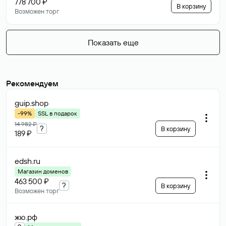
778 700 ₽
В корзину
Возможен торг
Показать еще
Рекомендуем
guip
.shop
-99%
SSL в подарок
14 982 ₽
?
В корзину
189 ₽
edsh
.ru
Магазин доменов
463 500 ₽
?
В корзину
Возможен торг
жю
.рф