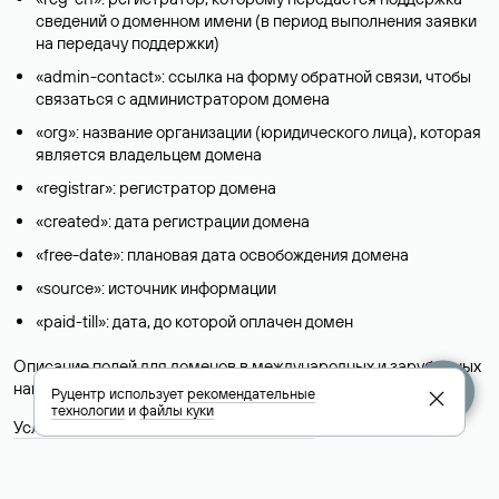
сведений о доменном имени (в период выполнения заявки
на передачу поддержки)
«admin-contact»: ссылка на форму обратной связи, чтобы
связаться с администратором домена
«org»: название организации (юридического лица), которая
является владельцем домена
«registrar»: регистратор домена
«created»: дата регистрации домена
«free-date»: плановая дата освобождения домена
«source»: источник информации
«paid-till»: дата, до которой оплачен домен
Описание полей для доменов в международных и зарубежных
национальных доменах представлены в разделе «
Помощь
».
Руцентр использует
рекомендательные
технологии
и
файлы куки
Условия использования Whois-сервиса