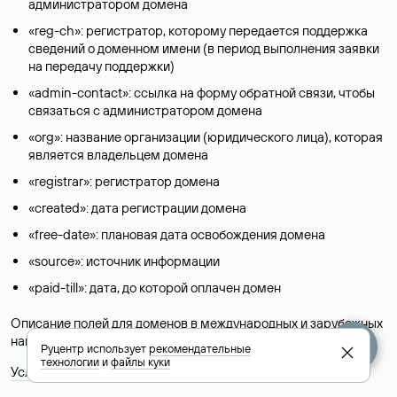
администратором домена
«reg-ch»: регистратор, которому передается поддержка
сведений о доменном имени (в период выполнения заявки
на передачу поддержки)
«admin-contact»: ссылка на форму обратной связи, чтобы
связаться с администратором домена
«org»: название организации (юридического лица), которая
является владельцем домена
«registrar»: регистратор домена
«created»: дата регистрации домена
«free-date»: плановая дата освобождения домена
«source»: источник информации
«paid-till»: дата, до которой оплачен домен
Описание полей для доменов в международных и зарубежных
национальных доменах представлены в разделе «
Помощь
».
Руцентр использует
рекомендательные
технологии
и
файлы куки
Условия использования Whois-сервиса