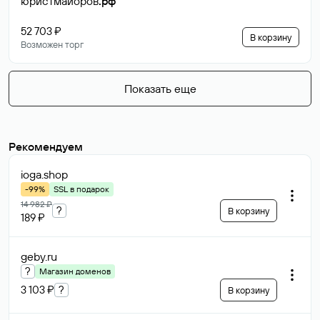
юристмайоров
.рф
52 703 ₽
В корзину
Возможен торг
Показать еще
Рекомендуем
ioga
.shop
-99%
SSL в подарок
14 982 ₽
?
В корзину
189 ₽
geby
.ru
?
Магазин доменов
3 103 ₽
?
В корзину