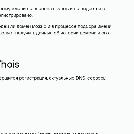
ому имени не внесена в whois и не выдается в
егистрировано
.
боден ли домен можно и в процессе подбора имени
воляет получить данные об истории домена и его
hois
вершится регистрация, актуальные DNS-серверы,