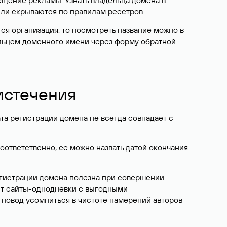
ещение рекламы. Узнать владельца домена в
или скрываются по правилам реестров.
ется организация, то посмотреть название можно в
дельцем доменного имени через форму обратной
 истечения
ата регистрации домена не всегда совпадает с
Соответственно, ее можно назвать датой окончания
егистрации домена полезна при совершении
ют сайты-однодневки с выгодными
 повод усомниться в чистоте намерений авторов