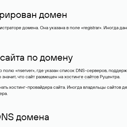
стрирован домен
раторе домена. Она указана в поле «registrar». Иногда да
 сайта по домену
 по полю «nserver», где указан список DNS-серверов, подд
 Это значит, что сайт размещен на
хостинге сайтов
Руцентра.
знать хостинг-провайдера сайта. Иногда владельцы сайтов 
ера.
 DNS домена