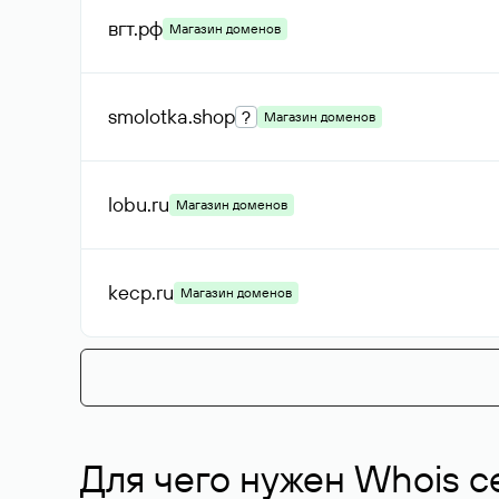
вгт
.рф
Магазин доменов
smolotka
.shop
?
Магазин доменов
lobu
.ru
Магазин доменов
kecp
.ru
Магазин доменов
Для чего нужен Whois с