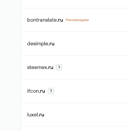
bontranslate
.ru
Рекомендуем
desimple
.ru
steemex
.ru
?
ifcon
.ru
?
luxel
.ru