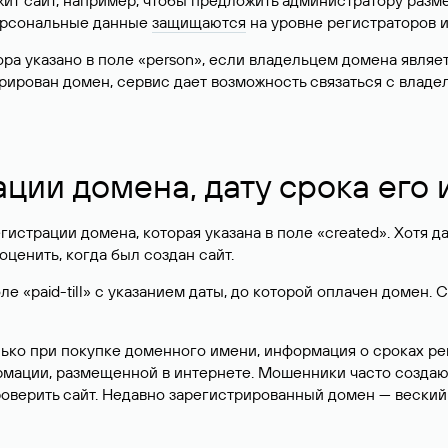
жит сайт, например, чтобы предложить администратору разм
персональные данные
защищаются
на уровне регистраторов 
атора указано в поле «person», если владельцем домена явля
истрирован домен, сервис дает возможность связаться с вла
ации домена, дату срока его
гистрации домена, которая указана в поле «created». Хотя д
оценить, когда был создан сайт.
 «paid-till» с указанием даты, до которой оплачен домен. 
лько при покупке доменного имени, информация о сроках р
ормации, размещенной в интернете. Мошенники часто созда
оверить сайт. Недавно зарегистрированный домен — веский