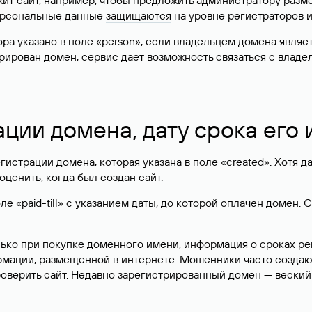
жит сайт, например, чтобы предложить администратору разм
персональные данные
защищаются
на уровне регистраторов 
атора указано в поле «person», если владельцем домена явля
истрирован домен, сервис дает возможность связаться с вла
ации домена, дату срока его
гистрации домена, которая указана в поле «created». Хотя д
оценить, когда был создан сайт.
 «paid-till» с указанием даты, до которой оплачен домен. 
лько при покупке доменного имени, информация о сроках р
ормации, размещенной в интернете. Мошенники часто созда
оверить сайт. Недавно зарегистрированный домен — веский