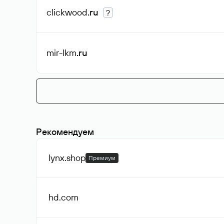
clickwood
.ru
?
mir-lkm
.ru
Рекомендуем
lynx
.shop
Премиум
hd
.com