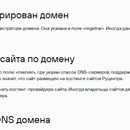
стрирован домен
раторе домена. Она указана в поле «registrar». Иногда да
 сайта по домену
 по полю «nserver», где указан список DNS-серверов, подд
 Это значит, что сайт размещен на
хостинге сайтов
Руцентра.
знать хостинг-провайдера сайта. Иногда владельцы сайтов 
ера.
 DNS домена