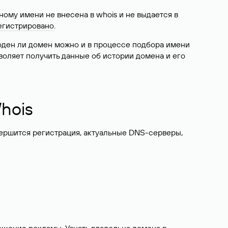
ому имени не внесена в whois и не выдается в
егистрировано
.
боден ли домен можно и в процессе подбора имени
воляет получить данные об истории домена и его
hois
вершится регистрация, актуальные DNS-серверы,