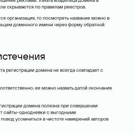
ещение рекламы. Узнать владельца домена в
или скрываются по правилам реестров.
ется организация, то посмотреть название можно в
дельцем доменного имени через форму обратной
 истечения
ата регистрации домена не всегда совпадает с
Соответственно, ее можно назвать датой окончания
егистрации домена полезна при совершении
ют сайты-однодневки с выгодными
 повод усомниться в чистоте намерений авторов