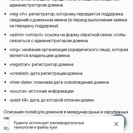
администратором домена
«reg-ch»: регистратор, которому передается поддержка
сведений о доменном имени (в период выполнения заявки
на передачу поддержки)
«admin-contact»: ссылка на форму обратной связи, чтобы
связаться с администратором домена
«org»: название организации (юридического лица), которая
является владельцем домена
«registrar»: регистратор домена
«created»: дата регистрации домена
«free-date»: плановая дата освобождения домена
«source»: источник информации
«paid-till»: дата, до которой оплачен домен
Описание полей для доменов в международных и зарубежных
национальных доменах представлены в разделе «
Помощь
».
Руцентр использует
рекомендательные
технологии
и
файлы куки
Условия использования Whois-сервиса