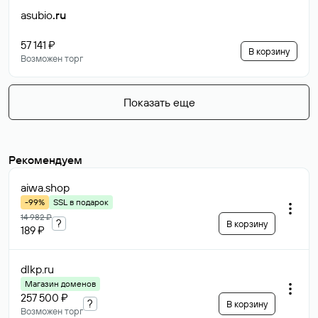
asubio
.ru
57 141 ₽
В корзину
Возможен торг
Показать еще
Рекомендуем
aiwa
.shop
-99%
SSL в подарок
14 982 ₽
?
В корзину
189 ₽
dlkp
.ru
Магазин доменов
257 500 ₽
?
В корзину
Возможен торг