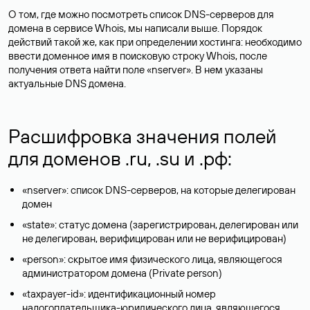
О том, где можно посмотреть список DNS-серверов для
домена в сервисе Whois, мы написали выше. Порядок
действий такой же, как при определении хостинга: необходимо
ввести доменное имя в поисковую строку Whois, после
получения ответа найти поле «nserver». В нем указаны
актуальные DNS домена.
Расшифровка значения полей
для доменов .ru, .su и .рф:
«nserver»: список DNS-серверов, на которые делегирован
домен
«state»: статус домена (зарегистрирован, делегирован или
не делегирован, верифицирован или не верифицирован)
«person»: скрытое имя физического лица, являющегося
администратором домена (Privatе person)
«taxpayer-id»: идентификационный номер
налогоплательщика-юридического лица, являющегося