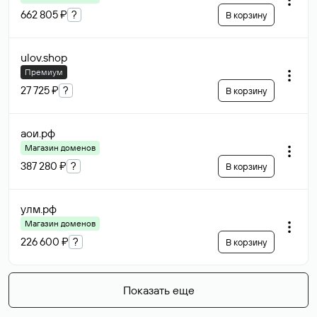
662 805 ₽
?
В корзину
ulov
.shop
Премиум
27 725 ₽
?
В корзину
аои
.рф
Магазин доменов
387 280 ₽
?
В корзину
улм
.рф
Магазин доменов
226 600 ₽
?
В корзину
Показать еще