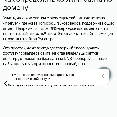
домену
Узнать, на каком хостинге размещен сайт, можно по полю
«nserver», где указан список DNS-серверов, поддерживающих
домен. Например, список DNS-серверов для домена nic.ru:
ns5.nic.ru, ns6.nic.ru, ns9.nic.ru. Это значит, что сайт размещен
на
хостинге сайтов
Руцентра.
Это простой, но не всегда достоверный способ узнать
хостинг-провайдера сайта. Иногда владельцы сайтов
делегируют домен на бесплатные DNS-серверы, а данные
сайта хранятся у другого хостинг-провайдера.
Руцентр использует
рекомендательные
технологии
и
файлы куки
Как узнать актуальные DNS
домена
О том, где можно посмотреть список DNS-серверов для
домена в сервисе Whois, мы написали выше. Порядок
действий такой же, как при определении хостинга: необходимо