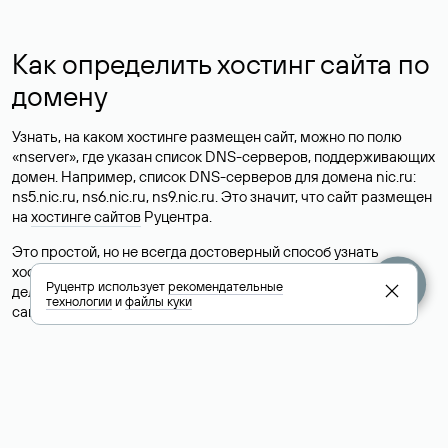
Как определить хостинг сайта по
домену
Узнать, на каком хостинге размещен сайт, можно по полю
«nserver», где указан список DNS-серверов, поддерживающих
домен. Например, список DNS-серверов для домена nic.ru:
ns5.nic.ru, ns6.nic.ru, ns9.nic.ru. Это значит, что сайт размещен
на
хостинге сайтов
Руцентра.
Это простой, но не всегда достоверный способ узнать
хостинг-провайдера сайта. Иногда владельцы сайтов
Руцентр использует
рекомендательные
делегируют домен на бесплатные DNS-серверы, а данные
технологии
и
файлы куки
сайта хранятся у другого хостинг-провайдера.
Как узнать актуальные DNS
домена