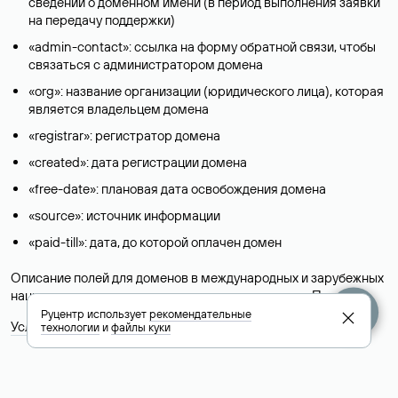
сведений о доменном имени (в период выполнения заявки
на передачу поддержки)
«admin-contact»: ссылка на форму обратной связи, чтобы
связаться с администратором домена
«org»: название организации (юридического лица), которая
является владельцем домена
«registrar»: регистратор домена
«created»: дата регистрации домена
«free-date»: плановая дата освобождения домена
«source»: источник информации
«paid-till»: дата, до которой оплачен домен
Описание полей для доменов в международных и зарубежных
национальных доменах представлены в разделе «
Помощь
».
Руцентр использует
рекомендательные
Условия использования Whois-сервиса
технологии
и
файлы куки