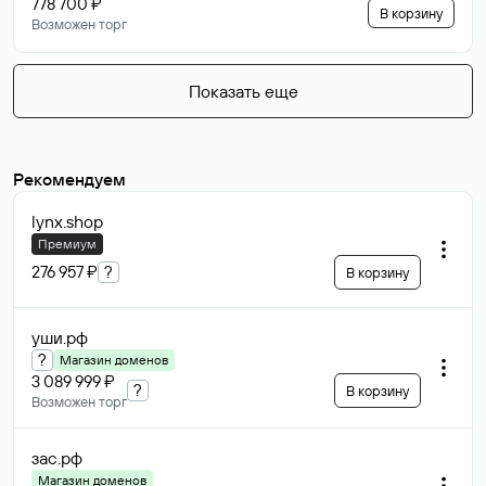
778 700 ₽
В корзину
Возможен торг
Показать еще
Рекомендуем
lynx
.shop
Премиум
276 957 ₽
?
В корзину
уши
.рф
?
Магазин доменов
3 089 999 ₽
?
В корзину
Возможен торг
зас
.рф
Магазин доменов