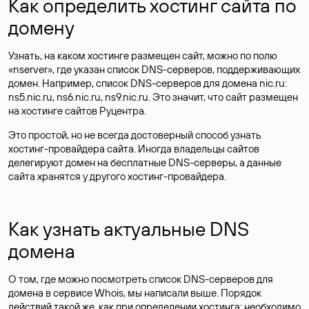
Как определить хостинг сайта по
домену
Узнать, на каком хостинге размещен сайт, можно по полю
«nserver», где указан список DNS-серверов, поддерживающих
домен. Например, список DNS-серверов для домена nic.ru:
ns5.nic.ru, ns6.nic.ru, ns9.nic.ru. Это значит, что сайт размещен
на
хостинге сайтов
Руцентра.
Это простой, но не всегда достоверный способ узнать
хостинг-провайдера сайта. Иногда владельцы сайтов
делегируют домен на бесплатные DNS-серверы, а данные
сайта хранятся у другого хостинг-провайдера.
Как узнать актуальные DNS
домена
О том, где можно посмотреть список DNS-серверов для
домена в сервисе Whois, мы написали выше. Порядок
действий такой же, как при определении хостинга: необходимо