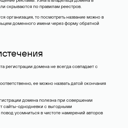
ещение рекламы. Узнать владельца домена в
или скрываются по правилам реестров.
ется организация, то посмотреть название можно в
дельцем доменного имени через форму обратной
 истечения
ата регистрации домена не всегда совпадает с
Соответственно, ее можно назвать датой окончания
егистрации домена полезна при совершении
ют сайты-однодневки с выгодными
 повод усомниться в чистоте намерений авторов