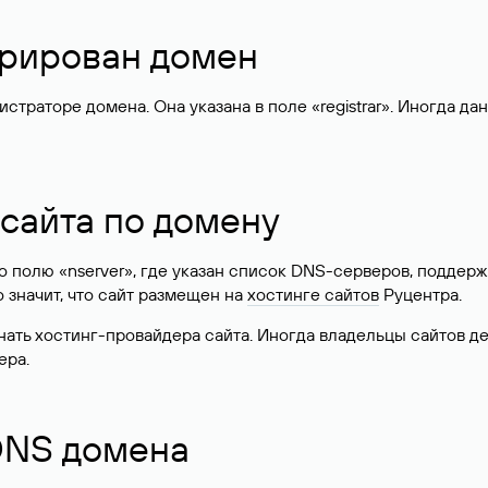
стрирован домен
раторе домена. Она указана в поле «registrar». Иногда да
 сайта по домену
 по полю «nserver», где указан список DNS-серверов, подд
 Это значит, что сайт размещен на
хостинге сайтов
Руцентра.
знать хостинг-провайдера сайта. Иногда владельцы сайтов 
ера.
 DNS домена