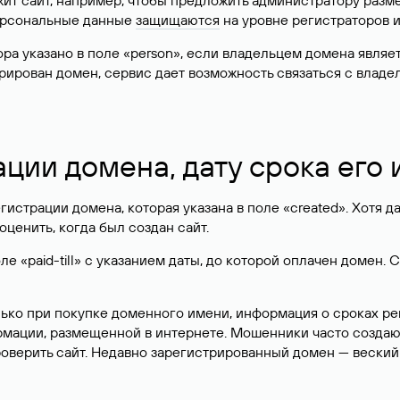
жит сайт, например, чтобы предложить администратору разм
персональные данные
защищаются
на уровне регистраторов 
атора указано в поле «person», если владельцем домена явля
истрирован домен, сервис дает возможность связаться с вла
ации домена, дату срока его
гистрации домена, которая указана в поле «created». Хотя д
оценить, когда был создан сайт.
 «paid-till» с указанием даты, до которой оплачен домен. 
лько при покупке доменного имени, информация о сроках р
ормации, размещенной в интернете. Мошенники часто созда
оверить сайт. Недавно зарегистрированный домен — веский