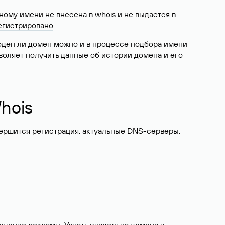
ому имени не внесена в whois и не выдается в
егистрировано
.
боден ли домен можно и в процессе подбора имени
воляет получить данные об истории домена и его
hois
вершится регистрация, актуальные DNS-серверы,