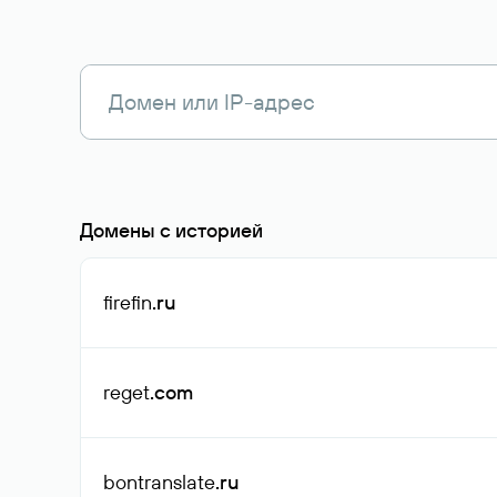
Домены с историей
firefin
.ru
reget
.com
bontranslate
.ru