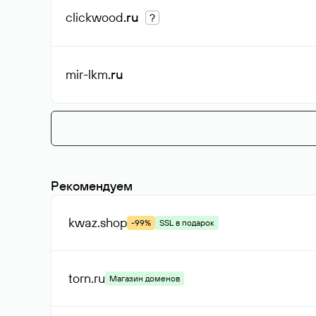
clickwood
.ru
?
mir-lkm
.ru
Рекомендуем
kwaz
.shop
-99%
SSL в подарок
torn
.ru
Магазин доменов