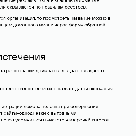
ещение рекламы. Узнать владельца домена в
или скрываются по правилам реестров.
ется организация, то посмотреть название можно в
дельцем доменного имени через форму обратной
 истечения
ата регистрации домена не всегда совпадает с
Соответственно, ее можно назвать датой окончания
егистрации домена полезна при совершении
ют сайты-однодневки с выгодными
 повод усомниться в чистоте намерений авторов