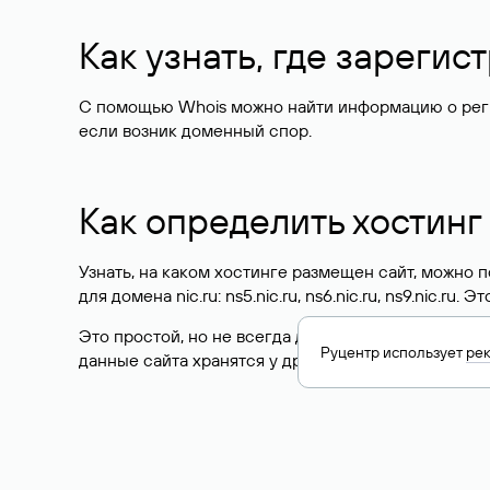
Как узнать, где зареги
С помощью Whois можно найти информацию о регист
если возник доменный спор.
Как определить хостинг
Узнать, на каком хостинге размещен сайт, можно
для домена nic.ru: ns5.nic.ru, ns6.nic.ru, ns9.nic.ru.
Это простой, но не всегда достоверный способ у
Руцентр использует
ре
данные сайта хранятся у другого хостинг-провайд
Как узнать актуальные