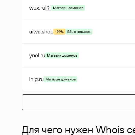
wux
.ru
?
Магазин доменов
aiwa
.shop
-99%
SSL в подарок
ynel
.ru
Магазин доменов
inig
.ru
Магазин доменов
Для чего нужен Whois с