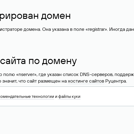
стрирован домен
раторе домена. Она указана в поле «registrar». Иногда да
 сайта по домену
 по полю «nserver», где указан список DNS-серверов, подд
 Это значит, что сайт размещен на
хостинге сайтов
Руцентра.
знать хостинг-провайдера сайта. Иногда владельцы сайтов 
комендательные технологии
и
файлы куки
ера.
 DNS домена