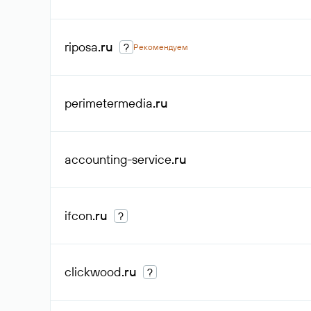
riposa
.ru
?
Рекомендуем
perimetermedia
.ru
accounting-service
.ru
ifcon
.ru
?
clickwood
.ru
?