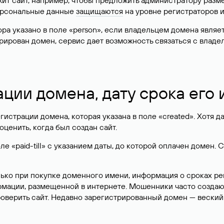
жит сайт, например, чтобы предложить администратору разм
персональные данные
защищаются
на уровне регистраторов 
атора указано в поле «person», если владельцем домена явля
истрирован домен, сервис дает возможность связаться с вла
ации домена, дату срока его
гистрации домена, которая указана в поле «created». Хотя д
оценить, когда был создан сайт.
 «paid-till» с указанием даты, до которой оплачен домен. 
лько при покупке доменного имени, информация о сроках р
ормации, размещенной в интернете. Мошенники часто созда
оверить сайт. Недавно зарегистрированный домен — веский