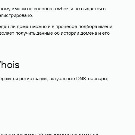
ому имени не внесена в whois и не выдается в
егистрировано
.
боден ли домен можно и в процессе подбора имени
воляет получить данные об истории домена и его
hois
вершится регистрация, актуальные DNS-серверы,