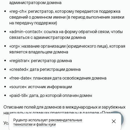
администратором домена
«reg-ch»: регистратор, которому передается поддержка
сведений о доменном имени (в период выполнения заявки
на передачу поддержки)
«admin-contact»: ссылка на форму обратной связи, чтобы
связаться с администратором домена
«org»: название организации (юридического лица), которая
является владельцем домена
«registrar»: регистратор домена
«created»: дата регистрации домена
«free-date»: плановая дата освобождения домена
«source»: источник информации
«paid-till»: дата, до которой оплачен домен
Описание полей для доменов в международных и зарубежных
национальных доменах представлены в разделе «
Помощь
».
Руцентр использует
рекомендательные
Условия использования Whois-сервиса
технологии
и
файлы куки