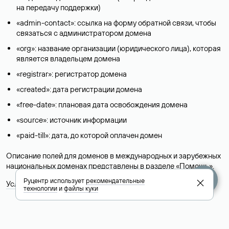
на передачу поддержки)
«admin-contact»: ссылка на форму обратной связи, чтобы
связаться с администратором домена
«org»: название организации (юридического лица), которая
является владельцем домена
«registrar»: регистратор домена
«created»: дата регистрации домена
«free-date»: плановая дата освобождения домена
«source»: источник информации
«paid-till»: дата, до которой оплачен домен
Описание полей для доменов в международных и зарубежных
национальных доменах представлены в разделе «
Помощь
».
Руцентр использует
рекомендательные
Условия использования Whois-сервиса
технологии
и
файлы куки
+7 495 009-13-33
+7 495 994-46-01