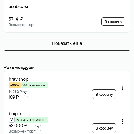
asubio
.ru
57 141 ₽
В корзину
Возможен торг
Показать еще
Рекомендуем
hray
.shop
-99%
SSL в подарок
14 982 ₽
?
В корзину
189 ₽
boip
.ru
?
Магазин доменов
63 000 ₽
?
В корзину
Возможен торг