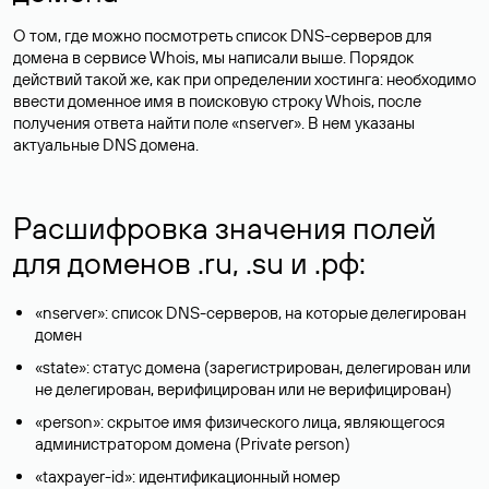
О том, где можно посмотреть список DNS-серверов для
домена в сервисе Whois, мы написали выше. Порядок
действий такой же, как при определении хостинга: необходимо
ввести доменное имя в поисковую строку Whois, после
получения ответа найти поле «nserver». В нем указаны
актуальные DNS домена.
Расшифровка значения полей
для доменов .ru, .su и .рф:
«nserver»: список DNS-серверов, на которые делегирован
домен
«state»: статус домена (зарегистрирован, делегирован или
не делегирован, верифицирован или не верифицирован)
«person»: скрытое имя физического лица, являющегося
администратором домена (Privatе person)
«taxpayer-id»: идентификационный номер