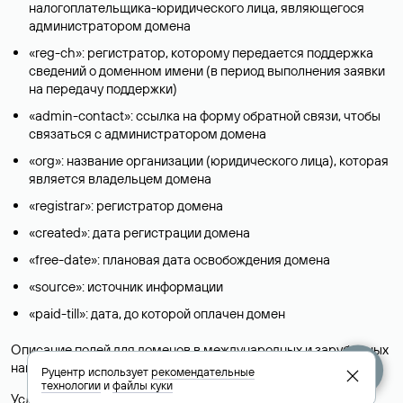
налогоплательщика-юридического лица, являющегося
администратором домена
«reg-ch»: регистратор, которому передается поддержка
сведений о доменном имени (в период выполнения заявки
на передачу поддержки)
«admin-contact»: ссылка на форму обратной связи, чтобы
связаться с администратором домена
«org»: название организации (юридического лица), которая
является владельцем домена
«registrar»: регистратор домена
«created»: дата регистрации домена
«free-date»: плановая дата освобождения домена
«source»: источник информации
«paid-till»: дата, до которой оплачен домен
Описание полей для доменов в международных и зарубежных
национальных доменах представлены в разделе «
Помощь
».
Руцентр использует
рекомендательные
технологии
и
файлы куки
Условия использования Whois-сервиса