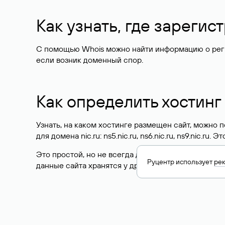
Как узнать, где зареги
С помощью Whois можно найти информацию о регист
если возник доменный спор.
Как определить хостинг
Узнать, на каком хостинге размещен сайт, можно
для домена nic.ru: ns5.nic.ru, ns6.nic.ru, ns9.nic.ru.
Это простой, но не всегда достоверный способ у
Руцентр использует
ре
данные сайта хранятся у другого хостинг-провайд
Как узнать актуальные