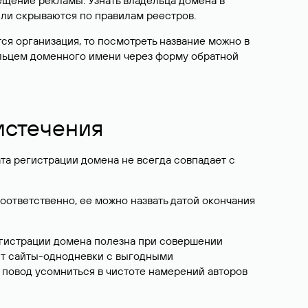
ещение рекламы. Узнать владельца домена в
или скрываются по правилам реестров.
ется организация, то посмотреть название можно в
дельцем доменного имени через форму обратной
 истечения
ата регистрации домена не всегда совпадает с
Соответственно, ее можно назвать датой окончания
егистрации домена полезна при совершении
ют сайты-однодневки с выгодными
 повод усомниться в чистоте намерений авторов