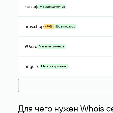
хсв
.рф
Магазин доменов
hray
.shop
-99%
SSL в подарок
90x
.ru
Магазин доменов
nngu
.ru
Магазин доменов
Для чего нужен Whois с