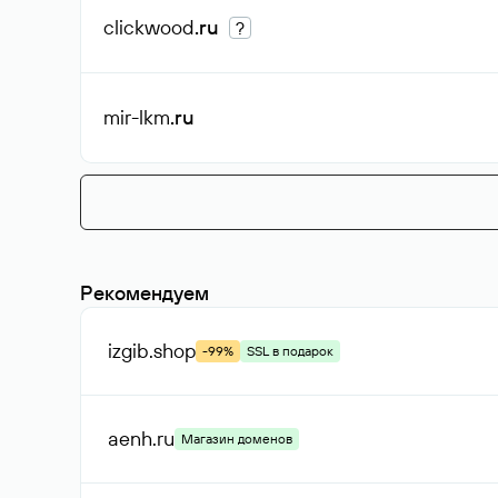
clickwood
.ru
?
mir-lkm
.ru
Рекомендуем
izgib
.shop
-99%
SSL в подарок
aenh
.ru
Магазин доменов