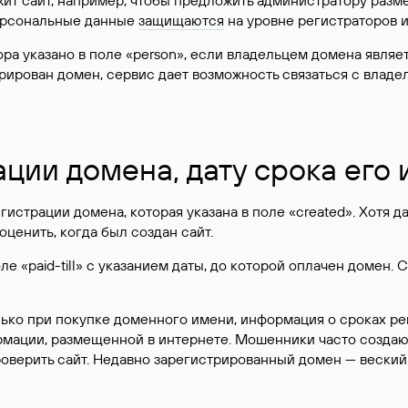
жит сайт, например, чтобы предложить администратору разм
персональные данные
защищаются
на уровне регистраторов 
атора указано в поле «person», если владельцем домена явля
истрирован домен, сервис дает возможность связаться с вла
ации домена, дату срока его
гистрации домена, которая указана в поле «created». Хотя д
оценить, когда был создан сайт.
 «paid-till» с указанием даты, до которой оплачен домен. 
лько при покупке доменного имени, информация о сроках р
ормации, размещенной в интернете. Мошенники часто созда
оверить сайт. Недавно зарегистрированный домен — веский