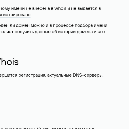
ому имени не внесена в whois и не выдается в
егистрировано
.
боден ли домен можно и в процессе подбора имени
воляет получить данные об истории домена и его
hois
вершится регистрация, актуальные DNS-серверы,