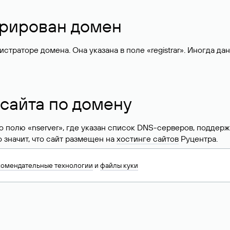
стрирован домен
раторе домена. Она указана в поле «registrar». Иногда да
 сайта по домену
 по полю «nserver», где указан список DNS-серверов, подд
 Это значит, что сайт размещен на
хостинге сайтов
Руцентра.
знать хостинг-провайдера сайта. Иногда владельцы сайтов 
комендательные технологии
и
файлы куки
ера.
 DNS домена