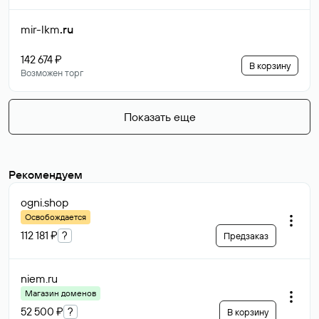
mir-lkm
.ru
142 674 ₽
В корзину
Возможен торг
Показать еще
Рекомендуем
ogni
.shop
Освобождается
112 181 ₽
?
Предзаказ
niem
.ru
Магазин доменов
52 500 ₽
?
В корзину