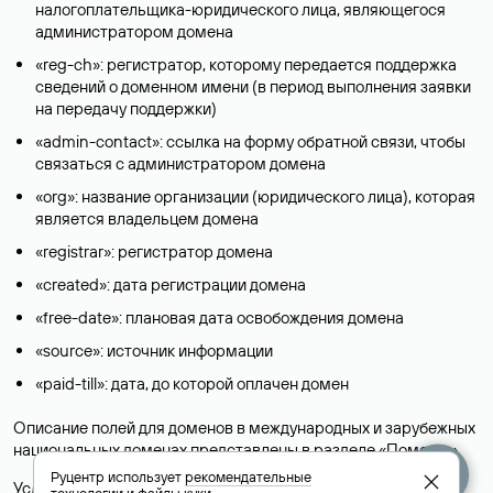
налогоплательщика-юридического лица, являющегося
администратором домена
«reg-ch»: регистратор, которому передается поддержка
сведений о доменном имени (в период выполнения заявки
на передачу поддержки)
«admin-contact»: ссылка на форму обратной связи, чтобы
связаться с администратором домена
«org»: название организации (юридического лица), которая
является владельцем домена
«registrar»: регистратор домена
«created»: дата регистрации домена
«free-date»: плановая дата освобождения домена
«source»: источник информации
«paid-till»: дата, до которой оплачен домен
Описание полей для доменов в международных и зарубежных
национальных доменах представлены в разделе «
Помощь
».
Руцентр использует
рекомендательные
Условия использования Whois-сервиса