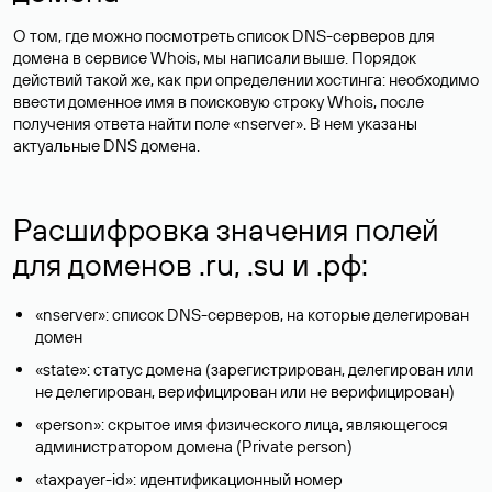
О том, где можно посмотреть список DNS-серверов для
домена в сервисе Whois, мы написали выше. Порядок
действий такой же, как при определении хостинга: необходимо
ввести доменное имя в поисковую строку Whois, после
получения ответа найти поле «nserver». В нем указаны
актуальные DNS домена.
Расшифровка значения полей
для доменов .ru, .su и .рф:
«nserver»: список DNS-серверов, на которые делегирован
домен
«state»: статус домена (зарегистрирован, делегирован или
не делегирован, верифицирован или не верифицирован)
«person»: скрытое имя физического лица, являющегося
администратором домена (Privatе person)
«taxpayer-id»: идентификационный номер