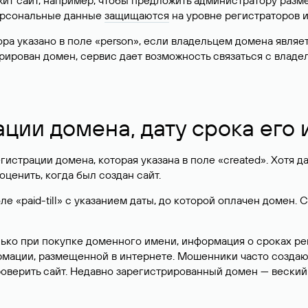
жит сайт, например, чтобы предложить администратору разм
персональные данные
защищаются
на уровне регистраторов 
атора указано в поле «person», если владельцем домена явля
истрирован домен, сервис дает возможность связаться с вла
ации домена, дату срока его
гистрации домена, которая указана в поле «created». Хотя д
оценить, когда был создан сайт.
 «paid-till» с указанием даты, до которой оплачен домен. 
лько при покупке доменного имени, информация о сроках р
ормации, размещенной в интернете. Мошенники часто созда
оверить сайт. Недавно зарегистрированный домен — веский