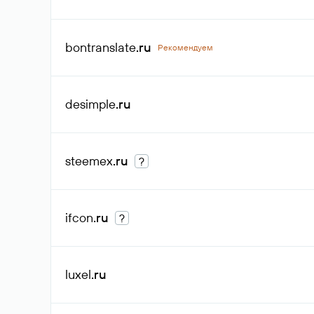
bontranslate
.ru
Рекомендуем
desimple
.ru
steemex
.ru
?
ifcon
.ru
?
luxel
.ru