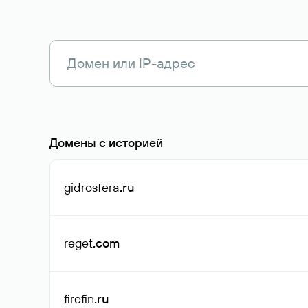
Домены с историей
gidrosfera
.ru
reget
.com
firefin
.ru