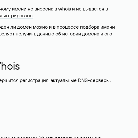
ому имени не внесена в whois и не выдается в
егистрировано
.
боден ли домен можно и в процессе подбора имени
воляет получить данные об истории домена и его
hois
вершится регистрация, актуальные DNS-серверы,