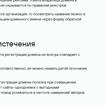
ещение рекламы. Узнать владельца домена в
или скрываются по правилам реестров.
ется организация, то посмотреть название можно в
дельцем доменного имени через форму обратной
 истечения
ата регистрации домена не всегда совпадает с
Соответственно, ее можно назвать датой окончания
егистрации домена полезна при совершении
ют сайты-однодневки с выгодными
 повод усомниться в чистоте намерений авторов