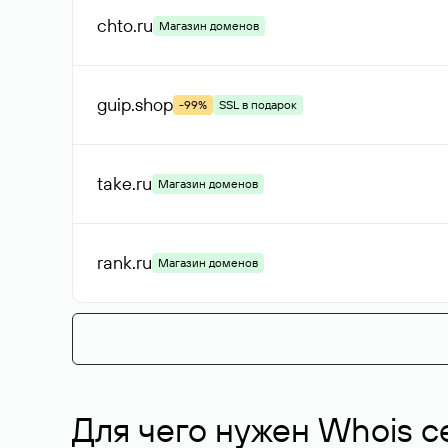
chto
.ru
Магазин доменов
guip
.shop
-99%
SSL в подарок
take
.ru
Магазин доменов
rank
.ru
Магазин доменов
Для чего нужен Whois с