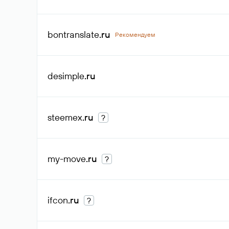
bontranslate
.ru
Рекомендуем
desimple
.ru
steemex
.ru
?
my-move
.ru
?
ifcon
.ru
?