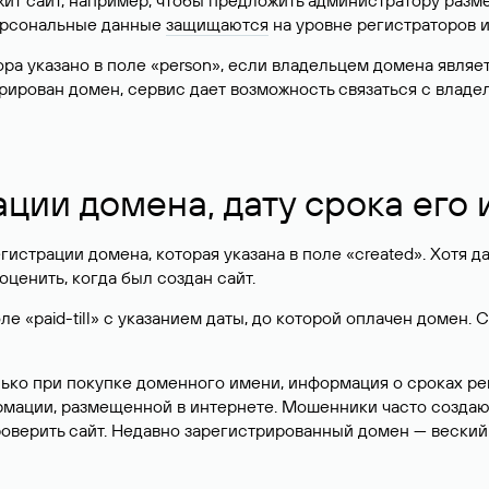
жит сайт, например, чтобы предложить администратору разм
персональные данные
защищаются
на уровне регистраторов 
атора указано в поле «person», если владельцем домена явля
истрирован домен, сервис дает возможность связаться с вла
ации домена, дату срока его
гистрации домена, которая указана в поле «created». Хотя д
оценить, когда был создан сайт.
 «paid-till» с указанием даты, до которой оплачен домен. 
лько при покупке доменного имени, информация о сроках р
ормации, размещенной в интернете. Мошенники часто созда
оверить сайт. Недавно зарегистрированный домен — веский