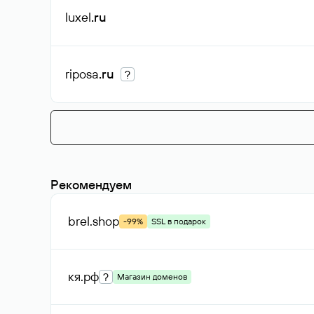
luxel
.ru
riposa
.ru
?
Рекомендуем
brel
.shop
-99%
SSL в подарок
кя
.рф
?
Магазин доменов