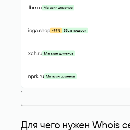
1be
.ru
Магазин доменов
ioga
.shop
-99%
SSL в подарок
xch
.ru
Магазин доменов
nprk
.ru
Магазин доменов
Для чего нужен Whois с