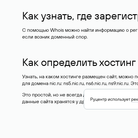
Как узнать, где зареги
С помощью Whois можно найти информацию о регист
если возник доменный спор.
Как определить хостинг
Узнать, на каком хостинге размещен сайт, можно
для домена nic.ru: ns5.nic.ru, ns6.nic.ru, ns9.nic.ru.
Это простой, но не всегда достоверный способ у
Руцентр использует
ре
данные сайта хранятся у другого хостинг-провайд
Как узнать актуальные