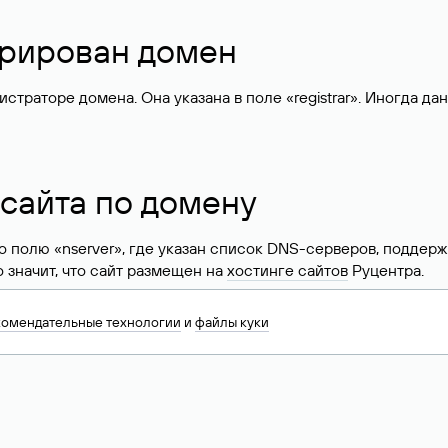
стрирован домен
раторе домена. Она указана в поле «registrar». Иногда да
 сайта по домену
 по полю «nserver», где указан список DNS-серверов, подд
 Это значит, что сайт размещен на
хостинге сайтов
Руцентра.
знать хостинг-провайдера сайта. Иногда владельцы сайтов 
комендательные технологии
и
файлы куки
ера.
 DNS домена