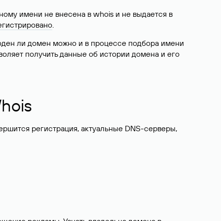
ому имени не внесена в whois и не выдается в
егистрировано
.
боден ли домен можно и в процессе подбора имени
воляет получить данные об истории домена и его
hois
вершится регистрация, актуальные DNS-серверы,