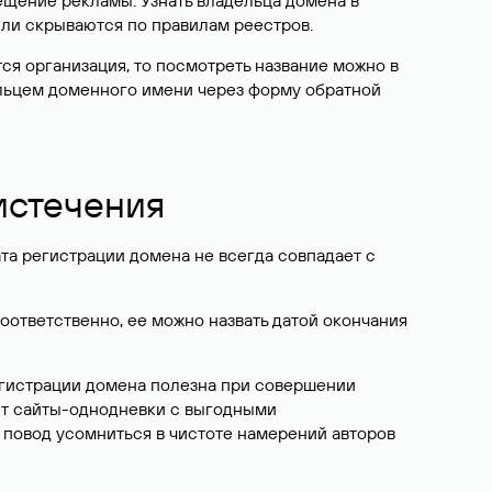
ещение рекламы. Узнать владельца домена в
или скрываются по правилам реестров.
ется организация, то посмотреть название можно в
дельцем доменного имени через форму обратной
 истечения
ата регистрации домена не всегда совпадает с
Соответственно, ее можно назвать датой окончания
егистрации домена полезна при совершении
ют сайты-однодневки с выгодными
 повод усомниться в чистоте намерений авторов