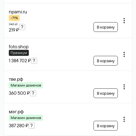
npami
.ru
-71%
747 ₽
?
В корзину
219 ₽
foto
.shop
Премиум
1 384 702 ₽
?
В корзину
тве
.рф
Магазин доменов
360 500 ₽
?
В корзину
мэг
.рф
Магазин доменов
387 280 ₽
?
В корзину