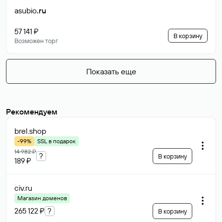
asubio
.ru
57 141 ₽
В корзину
Возможен торг
Показать еще
Рекомендуем
brel
.shop
-99%
SSL в подарок
14 982 ₽
?
В корзину
189 ₽
civ
.ru
Магазин доменов
265 122 ₽
?
В корзину