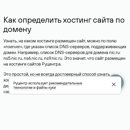
Как определить хостинг сайта по
домену
Узнать, на каком хостинге размещен сайт, можно по полю
«nserver», где указан список DNS-серверов, поддерживающих
домен. Например, список DNS-серверов для домена nic.ru:
ns5.nic.ru, ns6.nic.ru, ns9.nic.ru. Это значит, что сайт размещен
на
хостинге сайтов
Руцентра.
Это простой, но не всегда достоверный способ узнать
хостинг-провайдера сайта. Иногда владельцы сайтов
Руцентр использует
рекомендательные
делегируют домен на бесплатные DNS-серверы, а данные
технологии
и
файлы куки
сайта хранятся у другого хостинг-провайдера.
Как узнать актуальные DNS
домена