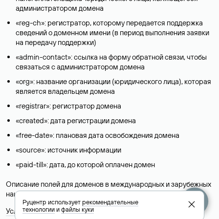
администратором домена
«reg-ch»: регистратор, которому передается поддержка
сведений о доменном имени (в период выполнения заявки
на передачу поддержки)
«admin-contact»: ссылка на форму обратной связи, чтобы
связаться с администратором домена
«org»: название организации (юридического лица), которая
является владельцем домена
«registrar»: регистратор домена
«created»: дата регистрации домена
«free-date»: плановая дата освобождения домена
«source»: источник информации
«paid-till»: дата, до которой оплачен домен
Описание полей для доменов в международных и зарубежных
национальных доменах представлены в разделе «
Помощь
».
Руцентр использует
рекомендательные
технологии
и
файлы куки
Условия использования Whois-сервиса