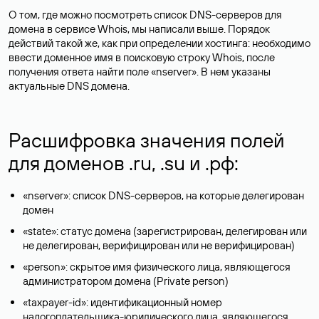
О том, где можно посмотреть список DNS-серверов для
домена в сервисе Whois, мы написали выше. Порядок
действий такой же, как при определении хостинга: необходимо
ввести доменное имя в поисковую строку Whois, после
получения ответа найти поле «nserver». В нем указаны
актуальные DNS домена.
Расшифровка значения полей
для доменов .ru, .su и .рф:
«nserver»: список DNS-серверов, на которые делегирован
домен
«state»: статус домена (зарегистрирован, делегирован или
не делегирован, верифицирован или не верифицирован)
«person»: скрытое имя физического лица, являющегося
администратором домена (Privatе person)
«taxpayer-id»: идентификационный номер
налогоплательщика-юридического лица, являющегося