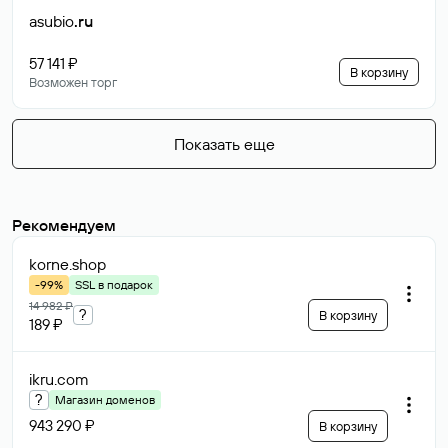
asubio
.ru
57 141 ₽
В корзину
Возможен торг
Показать еще
Рекомендуем
korne
.shop
-99%
SSL в подарок
14 982 ₽
?
В корзину
189 ₽
ikru
.com
?
Магазин доменов
943 290 ₽
В корзину