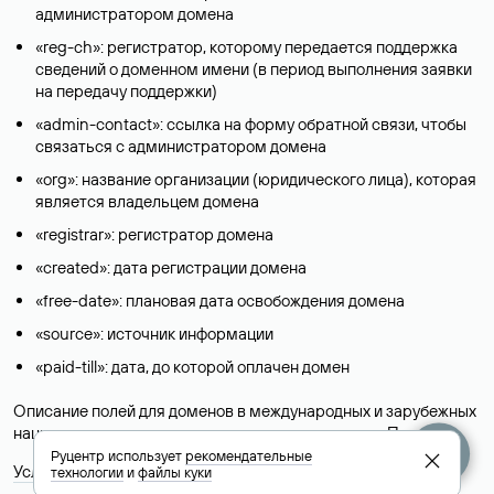
администратором домена
«reg-ch»: регистратор, которому передается поддержка
сведений о доменном имени (в период выполнения заявки
на передачу поддержки)
«admin-contact»: ссылка на форму обратной связи, чтобы
связаться с администратором домена
«org»: название организации (юридического лица), которая
является владельцем домена
«registrar»: регистратор домена
«created»: дата регистрации домена
«free-date»: плановая дата освобождения домена
«source»: источник информации
«paid-till»: дата, до которой оплачен домен
Описание полей для доменов в международных и зарубежных
национальных доменах представлены в разделе «
Помощь
».
Руцентр использует
рекомендательные
Условия использования Whois-сервиса
технологии
и
файлы куки