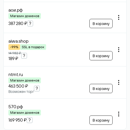
аои
.рф
Магазин доменов
387 280 ₽
?
В корзину
aiwa
.shop
-99%
SSL в подарок
14 982 ₽
?
В корзину
189 ₽
ntmt
.ru
Магазин доменов
463 500 ₽
?
В корзину
Возможен торг
570
.рф
Магазин доменов
169 950 ₽
?
В корзину