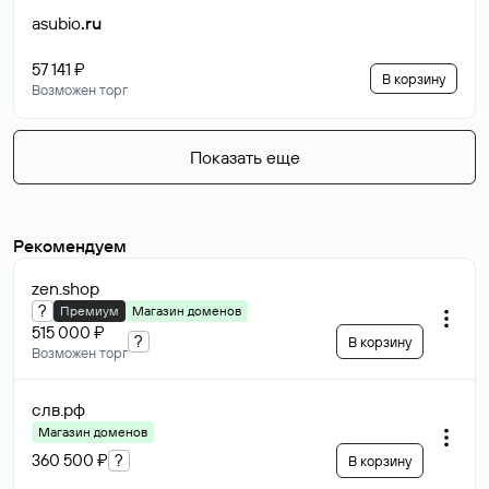
asubio
.ru
57 141 ₽
В корзину
Возможен торг
Показать еще
Рекомендуем
zen
.shop
?
Премиум
Магазин доменов
515 000 ₽
?
В корзину
Возможен торг
слв
.рф
Магазин доменов
360 500 ₽
?
В корзину