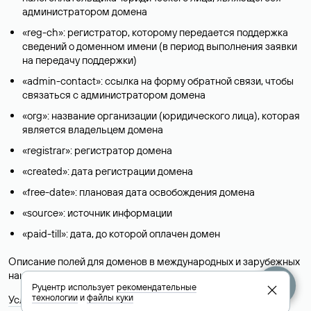
администратором домена
«reg-ch»: регистратор, которому передается поддержка
сведений о доменном имени (в период выполнения заявки
на передачу поддержки)
«admin-contact»: ссылка на форму обратной связи, чтобы
связаться с администратором домена
«org»: название организации (юридического лица), которая
является владельцем домена
«registrar»: регистратор домена
«created»: дата регистрации домена
«free-date»: плановая дата освобождения домена
«source»: источник информации
«paid-till»: дата, до которой оплачен домен
Описание полей для доменов в международных и зарубежных
национальных доменах представлены в разделе «
Помощь
».
Руцентр использует
рекомендательные
технологии
и
файлы куки
Условия использования Whois-сервиса