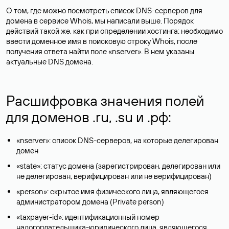
О том, где можно посмотреть список DNS-серверов для
домена в сервисе Whois, мы написали выше. Порядок
действий такой же, как при определении хостинга: необходимо
ввести доменное имя в поисковую строку Whois, после
получения ответа найти поле «nserver». В нем указаны
актуальные DNS домена.
Расшифровка значения полей
для доменов .ru, .su и .рф:
«nserver»: список DNS-серверов, на которые делегирован
домен
«state»: статус домена (зарегистрирован, делегирован или
не делегирован, верифицирован или не верифицирован)
«person»: скрытое имя физического лица, являющегося
администратором домена (Privatе person)
«taxpayer-id»: идентификационный номер
налогоплательщика-юридического лица, являющегося