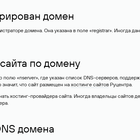
стрирован домен
раторе домена. Она указана в поле «registrar». Иногда да
 сайта по домену
 по полю «nserver», где указан список DNS-серверов, подд
 Это значит, что сайт размещен на
хостинге сайтов
Руцентра.
знать хостинг-провайдера сайта. Иногда владельцы сайтов 
ера.
 DNS домена