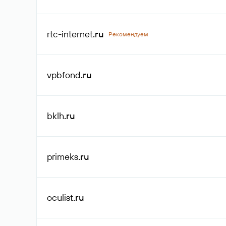
rtc-internet
.ru
Рекомендуем
vpbfond
.ru
bklh
.ru
primeks
.ru
oculist
.ru