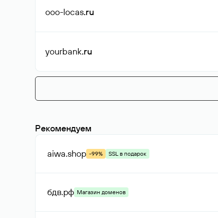
ooo-locas
.ru
yourbank
.ru
Рекомендуем
aiwa
.shop
-99%
SSL в подарок
бдв
.рф
Магазин доменов