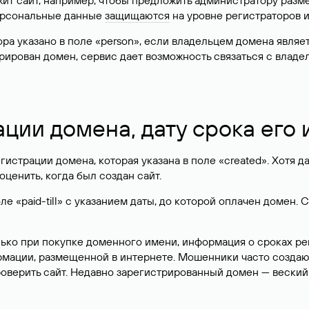
жит сайт, например, чтобы предложить администратору разм
персональные данные
защищаются
на уровне регистраторов 
атора указано в поле «person», если владельцем домена явля
истрирован домен, сервис дает возможность связаться с вла
ации домена, дату срока его
гистрации домена, которая указана в поле «created». Хотя д
оценить, когда был создан сайт.
 «paid-till» с указанием даты, до которой оплачен домен. 
лько при покупке доменного имени, информация о сроках р
ормации, размещенной в интернете. Мошенники часто созда
оверить сайт. Недавно зарегистрированный домен — веский