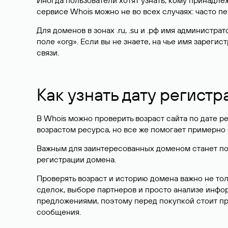
Иногда пользователи хотят узнать, кому принадле
сервисе Whois можно не во всех случаях: часто 
Для доменов в зонах .ru, .su и .рф имя администр
поле «org». Если вы не знаете, на чье имя зарег
связи.
Как узнать дату регистр
В Whois можно проверить возраст сайта по дате ре
возрастом ресурса, но все же помогает примерно 
Важным для заинтересованных доменом станет поле
регистрации домена.
Проверять возраст и историю домена важно не то
сделок, выборе партнеров и просто анализе инф
предложениями, поэтому перед покупкой стоит пр
сообщения.