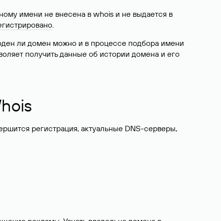
ому имени не внесена в whois и не выдается в
егистрировано
.
боден ли домен можно и в процессе подбора имени
воляет получить данные об истории домена и его
hois
вершится регистрация, актуальные DNS-серверы,