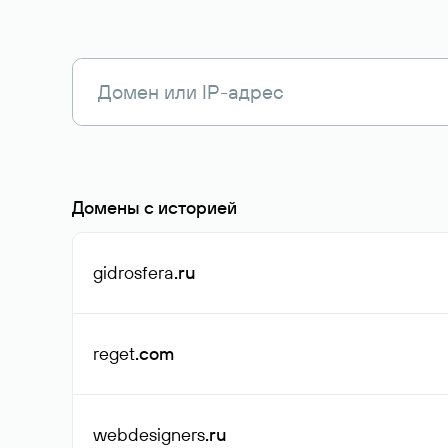
Домены с историей
gidrosfera
.ru
reget
.com
webdesigners
.ru