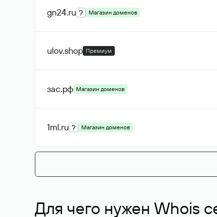
gn24
.ru
?
Магазин доменов
ulov
.shop
Премиум
зас
.рф
Магазин доменов
1ml
.ru
?
Магазин доменов
Для чего нужен Whois с