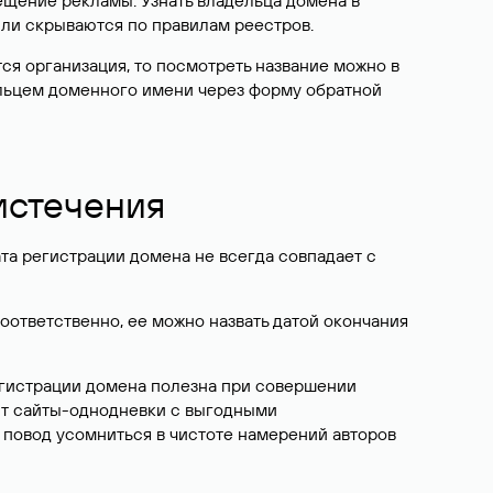
ещение рекламы. Узнать владельца домена в
или скрываются по правилам реестров.
ется организация, то посмотреть название можно в
дельцем доменного имени через форму обратной
 истечения
ата регистрации домена не всегда совпадает с
Соответственно, ее можно назвать датой окончания
егистрации домена полезна при совершении
ют сайты-однодневки с выгодными
 повод усомниться в чистоте намерений авторов